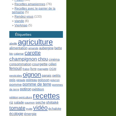
Recettes amapiennes
(76)
Recettes avec le panier de la
semaine
(5)
Rendez-vous
(133)
viande
(6)
VieAmap
(5)
Étiquettes
agriculture
abeille
alimentation
aubergine
bette
amande
carotte
bio
calamar
champignon
chou
cinéma
courgette
consommation
céleri
fenouil
livre
fraise
margatte
OGM
oignon
panais
petits
pesticides
pois
poireau
poisson
pintade
poivron
pomme de terre
pomme
pommes
potiron
pétition
de terre
recettes
pétition;agriculture
riz
shiitaké
salade
seiche
saumon
vidéo
tomate
échalote
truite
écologie
énergie