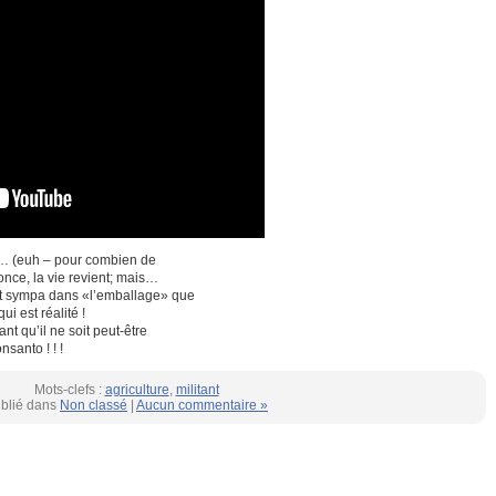
ent… (euh – pour combien de
nce, la vie revient; mais…
 et sympa dans «l’emballage» que
i est réalité !
ant qu’il ne soit peut-être
santo ! ! !
Mots-clefs :
agriculture
,
militant
blié dans
Non classé
|
Aucun commentaire »