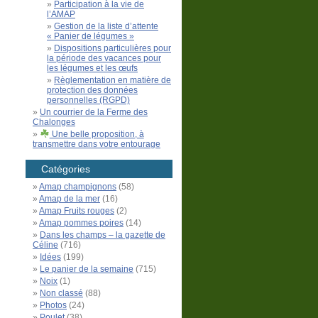
Participation à la vie de
l’AMAP
Gestion de la liste d’attente
« Panier de légumes »
Dispositions particulières pour
la période des vacances pour
les légumes et les œufs
Règlementation en matière de
protection des données
personnelles (RGPD)
Un courrier de la Ferme des
Chalonges
Une belle proposition, à
transmettre dans votre entourage
Catégories
Amap champignons
(58)
Amap de la mer
(16)
Amap Fruits rouges
(2)
Amap pommes poires
(14)
Dans les champs – la gazette de
Céline
(716)
Idées
(199)
Le panier de la semaine
(715)
Noix
(1)
Non classé
(88)
Photos
(24)
Poulet
(38)