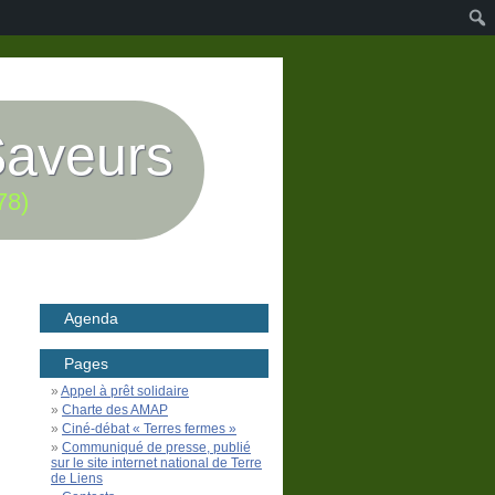
Saveurs
78)
Agenda
Pages
Appel à prêt solidaire
Charte des AMAP
Ciné-débat « Terres fermes »
Communiqué de presse, publié
sur le site internet national de Terre
de Liens