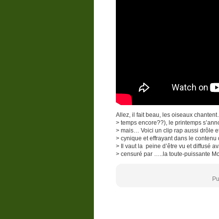
Allez, il fait beau, les oiseaux chant
> temps encore??), le printemps s’anno
> mais… Voici un clip rap aussi drôle
> cynique et effrayant dans le contenu qu
> Il vaut la peine d’être vu et diffusé av
> censuré par …..la toute-puissante Mon
Pu