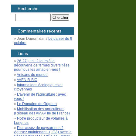
Recherche
Commentaires récents
Jean Dupont
dans
Le panier du 9
octobre
Liens
26-27 juin : 2 jours à la
découverte de fermes diversifiées
pour tous les amapien·nes !
Artisans du monde
AVENIR-BIO
Informations écologiques et
citoyennes
L'avenir de l'agriculture : avec
vous !
Le Domaine de Grignon
Mobilisation des agriculteurs
(Réseau des AMAP Île de France)
Notre producteur de volailles à
Longnes
Plus assez de paysan·nes ?
Agissez maintenant ! (LOA) avec le