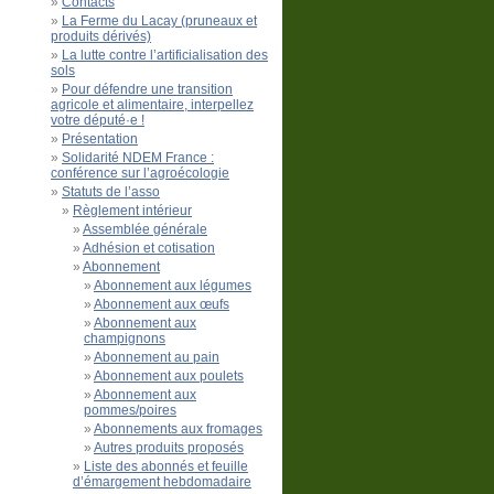
Contacts
La Ferme du Lacay (pruneaux et
produits dérivés)
La lutte contre l’artificialisation des
sols
Pour défendre une transition
agricole et alimentaire, interpellez
votre député·e !
Présentation
Solidarité NDEM France :
conférence sur l’agroécologie
Statuts de l’asso
Règlement intérieur
Assemblée générale
Adhésion et cotisation
Abonnement
Abonnement aux légumes
Abonnement aux œufs
Abonnement aux
champignons
Abonnement au pain
Abonnement aux poulets
Abonnement aux
pommes/poires
Abonnements aux fromages
Autres produits proposés
Liste des abonnés et feuille
d’émargement hebdomadaire