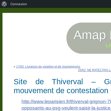
À
Connexion
propos
de
WordPress
Amap P
Le
«
17/03: Livraison de volailles et de champignons
25/02: NE RATEZ PAS
Site de Thiverval – Gr
mouvement de contestation
http://www.leparisien.fr/thiverval-grignon-
opposants-au-psg-veulent-saisir-la-justi