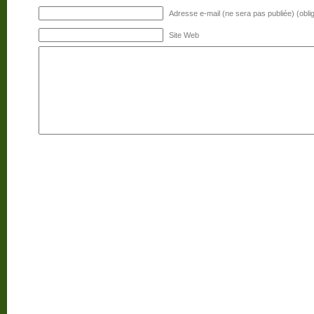
Adresse e-mail (ne sera pas publiée) (oblig
Site Web