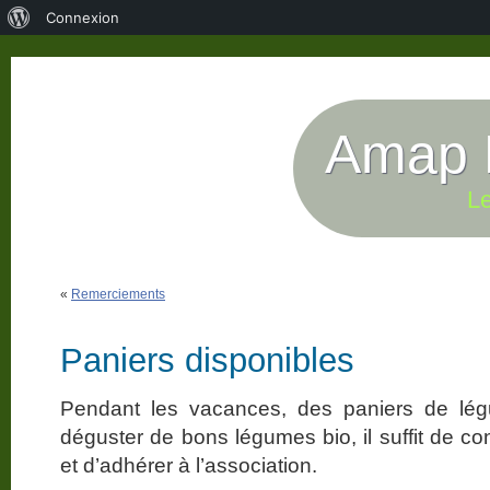
À
Connexion
propos
de
WordPress
Amap P
Le
«
Remerciements
Paniers disponibles
Pendant les vacances, des paniers de lég
déguster de bons légumes bio, il suffit de co
et d’adhérer à l’association.