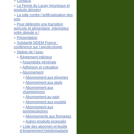
Contacts
La Ferme du Lacay (pruneaux et
produits dérivés)
La lutte contre l’artificialisation des
sols
Pour défendre une transition
agricole et alimentaire, interpellez
votre député·e !
Présentation
Solidarité NDEM France :
conférence sur l’agroécologie
Statuts de l’asso
Règlement intérieur
Assemblée générale
Adhésion et cotisation
Abonnement
Abonnement aux légumes
Abonnement aux œufs
Abonnement aux
champignons
Abonnement au pain
Abonnement aux poulets
Abonnement aux
pommes/poires
Abonnements aux fromages
Autres produits proposés
Liste des abonnés et feuille
d’émargement hebdomadaire