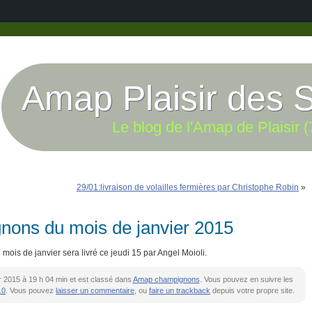
Amap Plaisir des 
Le blog de l'Amap de Plaisir (
29/01:livraison de volailles fermières par Christophe Robin
»
nons du mois de janvier 2015
 mois de janvier sera livré ce jeudi 15 par Angel Moioli.
ier 2015 à 19 h 04 min et est classé dans
Amap champignons
. Vous pouvez en suivre les
.0
. Vous pouvez
laisser un commentaire
, ou
faire un trackback
depuis votre propre site.