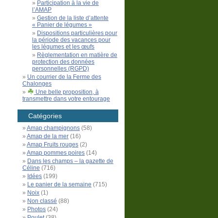
Participation à la vie de
l’AMAP
Gestion de la liste d’attente
« Panier de légumes »
Dispositions particulières pour
la période des vacances pour
les légumes et les œufs
Règlementation en matière de
protection des données
personnelles (RGPD)
Un courrier de la Ferme des
Chalonges
Une belle proposition, à
transmettre dans votre entourage
Catégories
Amap champignons
(58)
Amap de la mer
(16)
Amap Fruits rouges
(2)
Amap pommes poires
(14)
Dans les champs – la gazette de
Céline
(716)
Idées
(199)
Le panier de la semaine
(715)
Noix
(1)
Non classé
(88)
Photos
(24)
Poulet
(38)