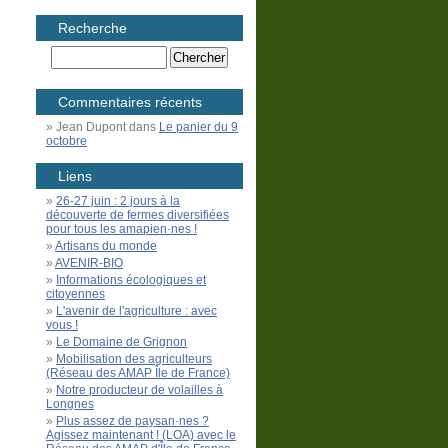
Recherche
Commentaires récents
Jean Dupont
dans
Le panier du 9
octobre
Liens
26-27 juin : 2 jours à la
découverte de fermes diversifiées
pour tous les amapien·nes !
Artisans du monde
AVENIR-BIO
Informations écologiques et
citoyennes
L'avenir de l'agriculture : avec
vous !
Le Domaine de Grignon
Mobilisation des agriculteurs
(Réseau des AMAP Île de France)
Notre producteur de volailles à
Longnes
Plus assez de paysan·nes ?
Agissez maintenant ! (LOA) avec le