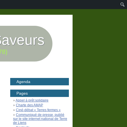
Saveurs
78)
Agenda
Pages
Appel à prêt solidaire
Charte des AMAP
Ciné-débat « Terres fermes »
Communiqué de presse, publié
sur le site internet national de Terre
de Liens