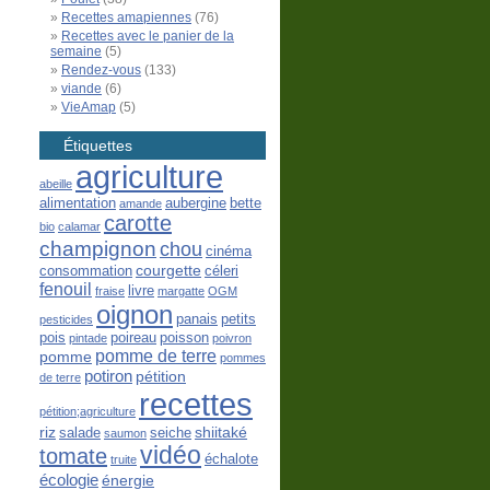
Recettes amapiennes
(76)
Recettes avec le panier de la
semaine
(5)
Rendez-vous
(133)
viande
(6)
VieAmap
(5)
Étiquettes
agriculture
abeille
alimentation
aubergine
bette
amande
carotte
bio
calamar
champignon
chou
cinéma
courgette
consommation
céleri
fenouil
livre
fraise
margatte
OGM
oignon
panais
petits
pesticides
pois
poireau
poisson
pintade
poivron
pomme de terre
pomme
pommes
potiron
pétition
de terre
recettes
pétition;agriculture
riz
shiitaké
salade
seiche
saumon
vidéo
tomate
échalote
truite
écologie
énergie