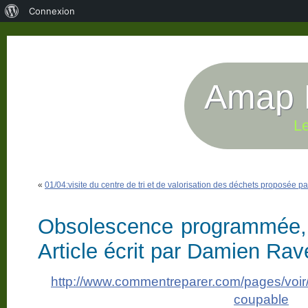
À
Connexion
propos
de
WordPress
Amap P
Le
«
01/04:visite du centre de tri et de valorisation des déchets proposée p
Obsolescence programmée, 
Article écrit par Damien Rav
http://www.commentreparer.com/pages/voir/
coupable