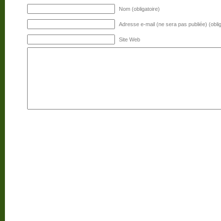
Nom (obligatoire)
Adresse e-mail (ne sera pas publiée) (oblig
Site Web