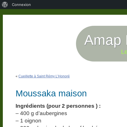
À
Connexion
propos
de
WordPress
Amap P
Le
«
Cueillette à Saint Rémy L’Honoré
Moussaka maison
Ingrédients (pour 2 personnes ) :
– 400 g d’aubergines
– 1 oignon