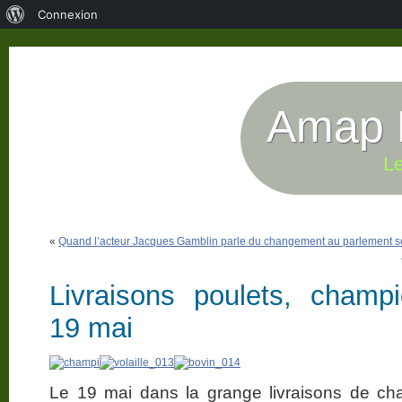
À
Connexion
propos
de
WordPress
Amap P
Le
«
Quand l’acteur Jacques Gamblin parle du changement au parlement se
Livraisons poulets, champ
19 mai
Le 19 mai dans la grange livraisons de cha