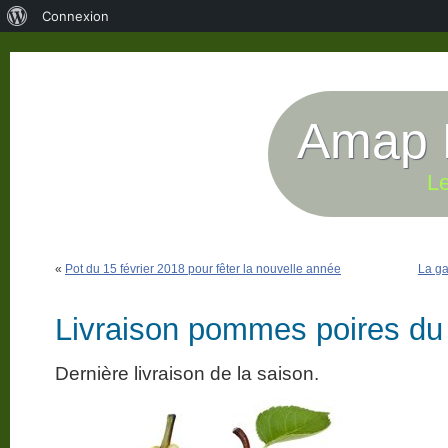
À
Connexion
propos
de
WordPress
Amap P
Le
«
Pot du 15 février 2018 pour fêter la nouvelle année
La ga
Livraison pommes poires du 
Dernière livraison de la saison.