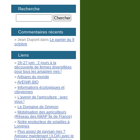
Recherche
Commentaires récents
Jean Dupont
dans
Le panier du 9
octobre
Liens
26-27 juin : 2 jours à la
découverte de fermes diversifiées
pour tous les amapien·nes !
Artisans du monde
AVENIR-BIO
Informations écologiques et
citoyennes
L'avenir de l'agriculture : avec
vous !
Le Domaine de Grignon
Mobilisation des agriculteurs
(Réseau des AMAP Île de France)
Notre producteur de volailles à
Longnes
Plus assez de paysan·nes ?
Agissez maintenant ! (LOA) avec le