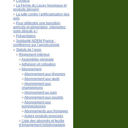
Contacts
La Ferme du Lacay (pruneaux et
produits dérivés)
La lutte contre l’artificialisation des
sols
Pour défendre une transition
agricole et alimentaire, interpellez
votre député·e !
Présentation
Solidarité NDEM France :
conférence sur l’agroécologie
Statuts de l’asso
Règlement intérieur
Assemblée générale
Adhésion et cotisation
Abonnement
Abonnement aux légumes
Abonnement aux œufs
Abonnement aux
champignons
Abonnement au pain
Abonnement aux poulets
Abonnement aux
pommes/poires
Abonnements aux fromages
Autres produits proposés
Liste des abonnés et feuille
d’émargement hebdomadaire