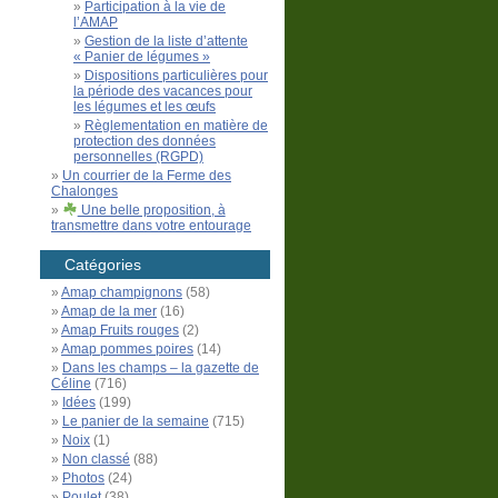
Participation à la vie de
l’AMAP
Gestion de la liste d’attente
« Panier de légumes »
Dispositions particulières pour
la période des vacances pour
les légumes et les œufs
Règlementation en matière de
protection des données
personnelles (RGPD)
Un courrier de la Ferme des
Chalonges
Une belle proposition, à
transmettre dans votre entourage
Catégories
Amap champignons
(58)
Amap de la mer
(16)
Amap Fruits rouges
(2)
Amap pommes poires
(14)
Dans les champs – la gazette de
Céline
(716)
Idées
(199)
Le panier de la semaine
(715)
Noix
(1)
Non classé
(88)
Photos
(24)
Poulet
(38)