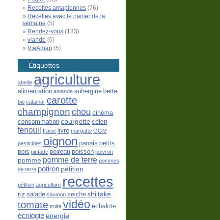
Recettes amapiennes
(76)
Recettes avec le panier de la
semaine
(5)
Rendez-vous
(133)
viande
(6)
VieAmap
(5)
Étiquettes
agriculture
abeille
alimentation
aubergine
bette
amande
carotte
bio
calamar
champignon
chou
cinéma
courgette
consommation
céleri
fenouil
livre
fraise
margatte
OGM
oignon
panais
petits
pesticides
pois
poireau
poisson
pintade
poivron
pomme de terre
pomme
pommes
potiron
pétition
de terre
recettes
pétition;agriculture
riz
shiitaké
salade
seiche
saumon
vidéo
tomate
échalote
truite
écologie
énergie