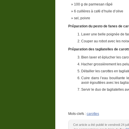
100 g de parmesan râpé
6 cuillères à café d’huile d’olive
sel, poivre
Préparation du pesto de fanes de car
Laver une belle poignée de fa
Couper au robot avec les noiset
Préparation des tagliatelles de carot
Bien laver et éplucher les caro
Hacher grossièrement les pelu
Détailler les carottes en taglia
Cuire dans l’eau bouillante l
avoir égouttées avec les tagliat
Servir le duo de tagliatelles a
Mots-clefs :
carottes
Cet article a été publié le vendredi 24 j