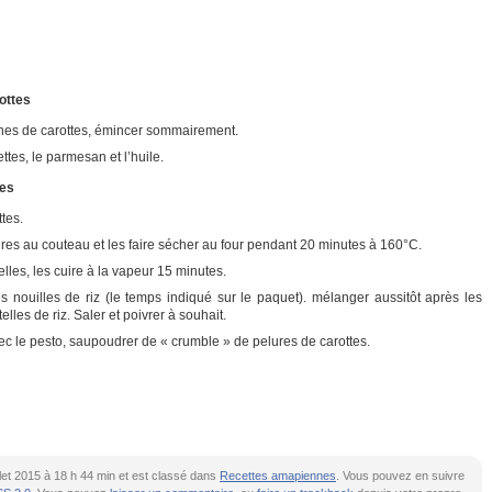
ottes
nes de carottes, émincer sommairement.
tes, le parmesan et l’huile.
tes
ttes.
res au couteau et les faire sécher au four pendant 20 minutes à 160°C.
telles, les cuire à la vapeur 15 minutes.
es nouilles de riz (le temps indiqué sur le paquet). mélanger aussitôt après les
elles de riz. Saler et poivrer à souhait.
vec le pesto, saupoudrer de « crumble » de pelures de carottes.
uillet 2015 à 18 h 44 min et est classé dans
Recettes amapiennes
. Vous pouvez en suivre