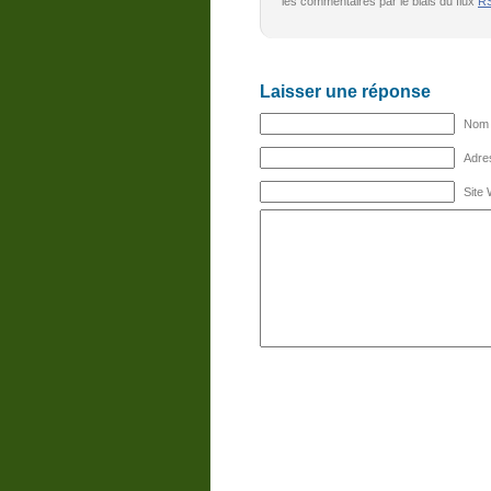
les commentaires par le biais du flux
RS
Laisser une réponse
Nom (
Adres
Site