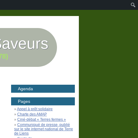
Saveurs
78)
Agenda
Pages
Appel à prêt solidaire
Charte des AMAP
Ciné-débat « Terres fermes »
Communiqué de presse, publié
sur le site internet national de Terre
de Liens