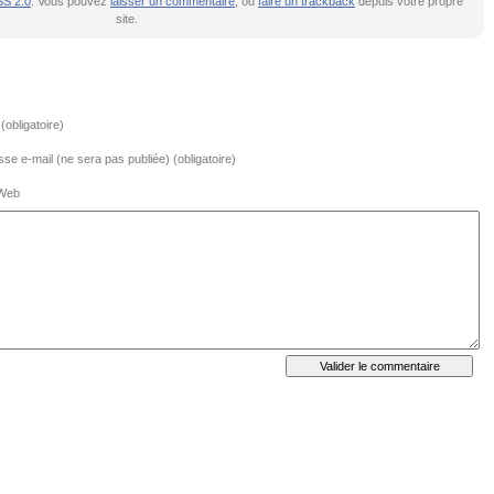
S 2.0
. Vous pouvez
laisser un commentaire
, ou
faire un trackback
depuis votre propre
site.
obligatoire)
se e-mail (ne sera pas publiée) (obligatoire)
 Web