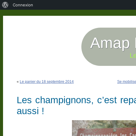
À
Connexion
propos
de
WordPress
Amap P
Le
«
Le panier du 18 septembre 2014
Se mobilise
Les champignons, c’est repar
aussi !