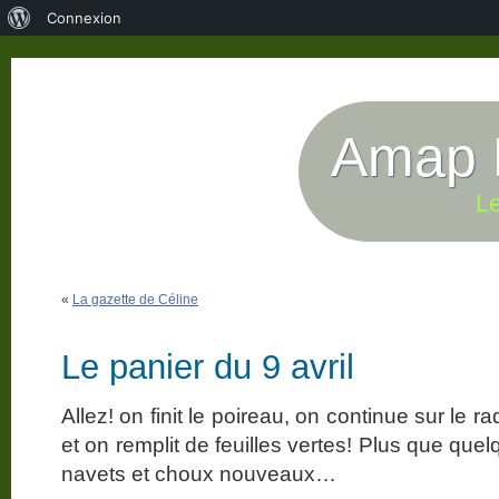
À
Connexion
propos
de
WordPress
Amap P
Le
«
La gazette de Céline
Le panier du 9 avril
Allez! on finit le poireau, on continue sur le r
et on remplit de feuilles vertes! Plus que qu
navets et choux nouveaux…