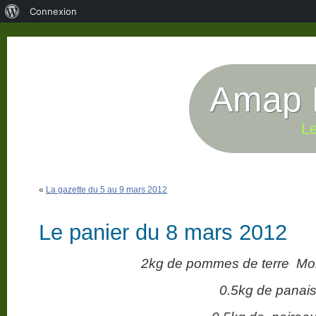
À
Connexion
propos
de
WordPress
Amap P
Le
«
La gazette du 5 au 9 mars 2012
Le panier du 8 mars 2012
2kg de pommes de terre Mon
0.5kg de panai