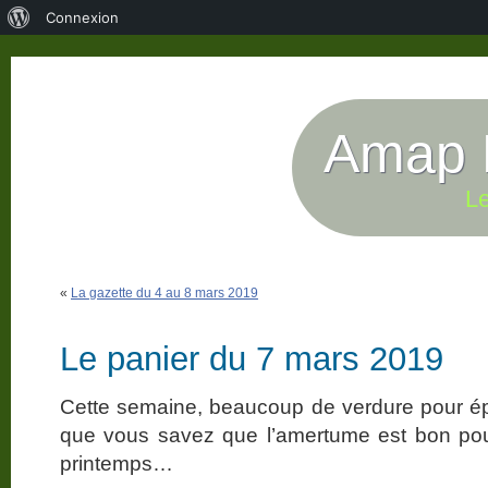
À
Connexion
propos
de
WordPress
Amap P
Le
«
La gazette du 4 au 8 mars 2019
Le panier du 7 mars 2019
Cette semaine, beaucoup de verdure pour ép
que vous savez que l’amertume est bon pou
printemps…