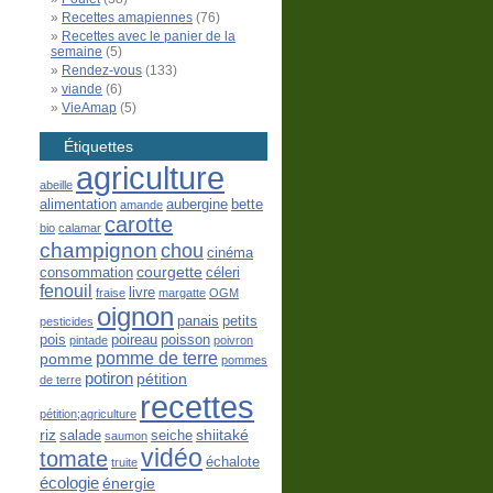
Recettes amapiennes
(76)
Recettes avec le panier de la
semaine
(5)
Rendez-vous
(133)
viande
(6)
VieAmap
(5)
Étiquettes
agriculture
abeille
alimentation
aubergine
bette
amande
carotte
bio
calamar
champignon
chou
cinéma
courgette
consommation
céleri
fenouil
livre
fraise
margatte
OGM
oignon
panais
petits
pesticides
pois
poireau
poisson
pintade
poivron
pomme de terre
pomme
pommes
potiron
pétition
de terre
recettes
pétition;agriculture
riz
shiitaké
salade
seiche
saumon
vidéo
tomate
échalote
truite
écologie
énergie