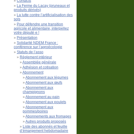
Contacts
La Ferme du Lacay (pruneaux et
produits dérivés)
La lutte contre l’artificialisation des
sols
Pour défendre une transition
agricole et alimentaire, interpellez
votre député·e !
Présentation
Solidarité NDEM France :
conférence sur l’agroécologie
Statuts de l’asso
Règlement intérieur
Assemblée générale
Adhésion et cotisation
Abonnement
Abonnement aux légumes
Abonnement aux œufs
Abonnement aux
champignons
Abonnement au pain
Abonnement aux poulets
Abonnement aux
pommes/poires
Abonnements aux fromages
Autres produits proposés
Liste des abonnés et feuille
d’émargement hebdomadaire