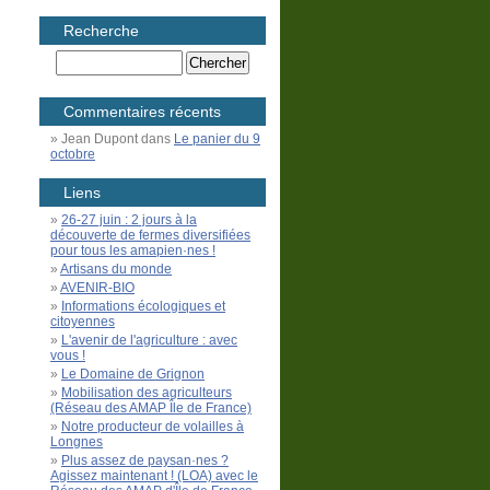
Recherche
Commentaires récents
Jean Dupont
dans
Le panier du 9
octobre
Liens
26-27 juin : 2 jours à la
découverte de fermes diversifiées
pour tous les amapien·nes !
Artisans du monde
AVENIR-BIO
Informations écologiques et
citoyennes
L'avenir de l'agriculture : avec
vous !
Le Domaine de Grignon
Mobilisation des agriculteurs
(Réseau des AMAP Île de France)
Notre producteur de volailles à
Longnes
Plus assez de paysan·nes ?
Agissez maintenant ! (LOA) avec le