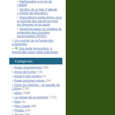
Participation à la vie de
l’AMAP
Gestion de la liste d’attente
« Panier de légumes »
Dispositions particulières pour
la période des vacances pour
les légumes et les œufs
Règlementation en matière de
protection des données
personnelles (RGPD)
Un courrier de la Ferme des
Chalonges
Une belle proposition, à
transmettre dans votre entourage
Catégories
Amap champignons
(58)
Amap de la mer
(16)
Amap Fruits rouges
(2)
Amap pommes poires
(14)
Dans les champs – la gazette de
Céline
(716)
Idées
(199)
Le panier de la semaine
(715)
Noix
(1)
Non classé
(88)
Photos
(24)
Poulet
(38)