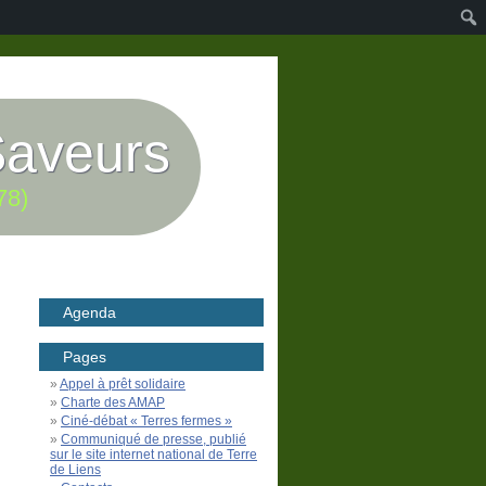
Saveurs
78)
Agenda
Pages
Appel à prêt solidaire
Charte des AMAP
Ciné-débat « Terres fermes »
Communiqué de presse, publié
sur le site internet national de Terre
de Liens