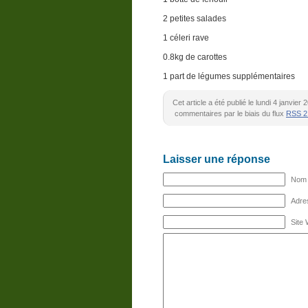
2 petites salades
1 céleri rave
0.8kg de carottes
1 part de légumes supplémentaires
Cet article a été publié le lundi 4 janvie
commentaires par le biais du flux
RSS 2
Laisser une réponse
Nom (
Adres
Site