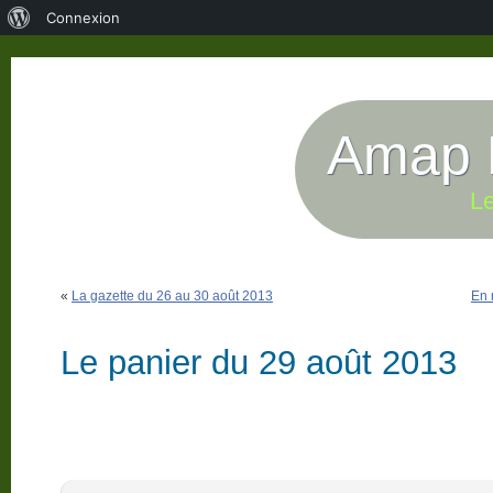
À
Connexion
propos
de
WordPress
Amap P
Le
«
La gazette du 26 au 30 août 2013
En 
Le panier du 29 août 2013