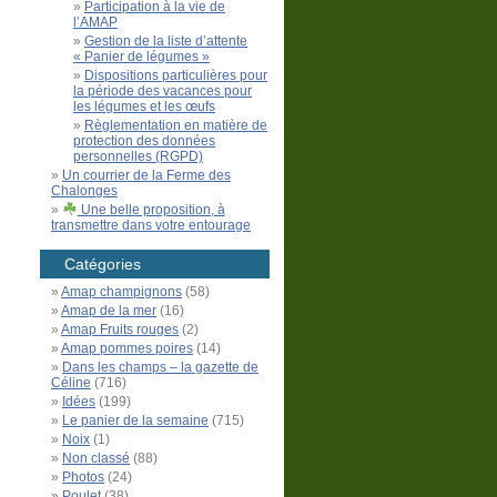
Participation à la vie de
l’AMAP
Gestion de la liste d’attente
« Panier de légumes »
Dispositions particulières pour
la période des vacances pour
les légumes et les œufs
Règlementation en matière de
protection des données
personnelles (RGPD)
Un courrier de la Ferme des
Chalonges
Une belle proposition, à
transmettre dans votre entourage
Catégories
Amap champignons
(58)
Amap de la mer
(16)
Amap Fruits rouges
(2)
Amap pommes poires
(14)
Dans les champs – la gazette de
Céline
(716)
Idées
(199)
Le panier de la semaine
(715)
Noix
(1)
Non classé
(88)
Photos
(24)
Poulet
(38)