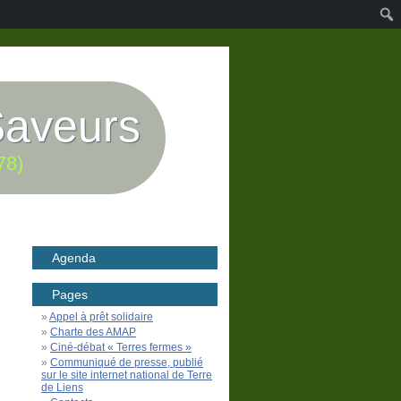
Saveurs
78)
Agenda
Pages
Appel à prêt solidaire
Charte des AMAP
Ciné-débat « Terres fermes »
Communiqué de presse, publié
sur le site internet national de Terre
de Liens