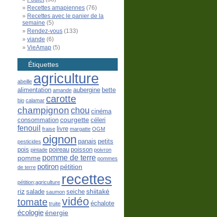
Recettes amapiennes
(76)
Recettes avec le panier de la
semaine
(5)
Rendez-vous
(133)
viande
(6)
VieAmap
(5)
Étiquettes
agriculture
abeille
alimentation
aubergine
bette
amande
carotte
bio
calamar
champignon
chou
cinéma
courgette
consommation
céleri
fenouil
livre
fraise
margatte
OGM
oignon
panais
petits
pesticides
pois
poireau
poisson
pintade
poivron
pomme de terre
pomme
pommes
potiron
pétition
de terre
recettes
pétition;agriculture
riz
shiitaké
salade
seiche
saumon
vidéo
tomate
échalote
truite
écologie
énergie