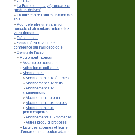
Contacts
La Ferme du Lacay (pruneaux et
produits dérivés)
La lutte contre l’artificialisation des
sols
Pour défendre une transition
agricole et alimentaire, interpellez
votre député·e !
Présentation
Solidarité NDEM France :
conférence sur l’agroécologie
Statuts de l’asso
Règlement intérieur
Assemblée générale
Adhésion et cotisation
Abonnement
Abonnement aux légumes
Abonnement aux œufs
Abonnement aux
champignons
Abonnement au pain
Abonnement aux poulets
Abonnement aux
pommes/poires
Abonnements aux fromages
Autres produits proposés
Liste des abonnés et feuille
d’émargement hebdomadaire