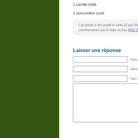
1 carotte botte
1 concombre court
Cet article a été publié le lundi 22 juin
commentaires par le biais du flux
RSS 2
Laisser une réponse
Nom (
Adres
Site