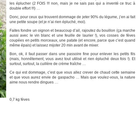
les éplucher (2 FOIS !!! non, mais je ne sais pas qui a inventé ce truc à
double effort !!!) …
Donc, pour ceux qui trouvent dommage de jeter 90% du légume, j’en ai fait
une petite soupe (et je n’ai rien épluché, moi).
Faites fondre un oignon et beaucoup d’ail, rajoutez du bouillon (ça marche
aussi avec le vin blanc et une feuille de laurier !), vos cosses de fèves
coupées en petits morceaux, une patate (et encore, parce que c’est quand
même épais) et laissez mijoter 20 min avant de mixer.
Bon, ok, il faut passer dans une passoire fine pour enlever les petits fils
(mais, honnêtement, vous avez tout utilisé et rien épluché deux fois !). Et
surtout, surtout, la cuillère de crème fraîche …
Ce qui est dommage, c’est que vous allez crever de chaud cette semaine
et que vous aurez envie de gaspacho … Mais que voulez-vous, la nature
aime nous rendre dingues …
0,7 kg fèves