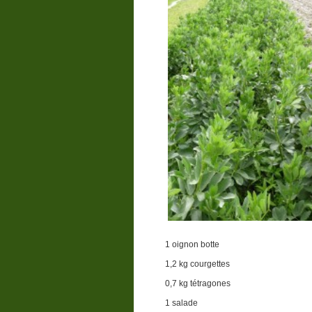
1 oignon botte
1,2 kg courgettes
0,7 kg tétragones
1 salade