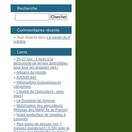
Recherche
Commentaires récents
Jean Dupont
dans
Le panier du 9
octobre
Liens
26-27 juin : 2 jours à la
découverte de fermes diversifiées
pour tous les amapien·nes !
Artisans du monde
AVENIR-BIO
Informations écologiques et
citoyennes
L'avenir de l'agriculture : avec
vous !
Le Domaine de Grignon
Mobilisation des agriculteurs
(Réseau des AMAP Île de France)
Notre producteur de volailles à
Longnes
Plus assez de paysan·nes ?
Agissez maintenant ! (LOA) avec le