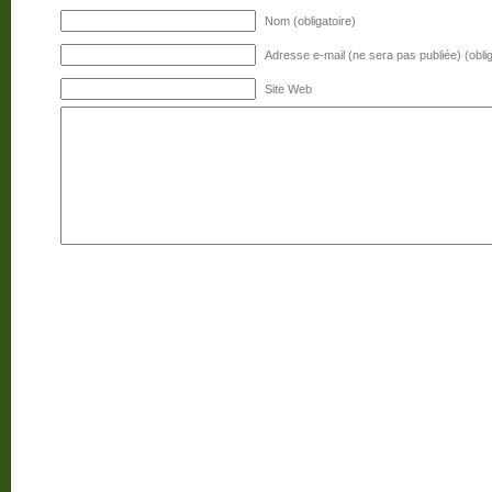
Nom (obligatoire)
Adresse e-mail (ne sera pas publiée) (oblig
Site Web