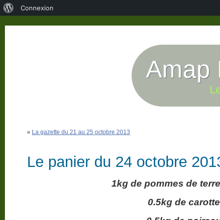
À
Connexion
propos
de
WordPress
Amap P
Le
«
La gazette du 21 au 25 octobre 2013
Le panier du 24 octobre 201
1kg de pommes de terre 
0.5kg de carott