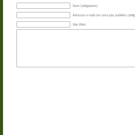
Nom (obligatoire)
Adresse e-mail (ne sera pas publiée) (oblig
Site Web