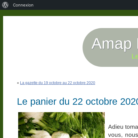
À
Connexion
propos
de
WordPress
Amap P
Le
«
La gazette du 19 octobre au 22 octobre 2020
Le panier du 22 octobre 202
Adieu tomat
vous, nous