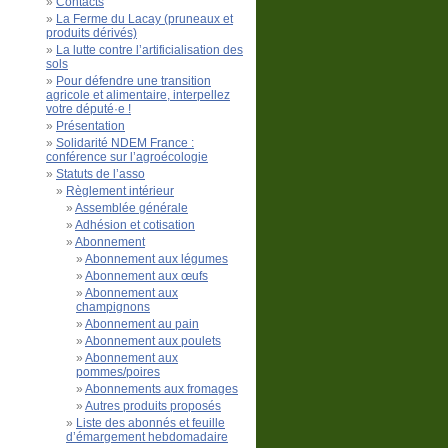
Contacts
La Ferme du Lacay (pruneaux et
produits dérivés)
La lutte contre l’artificialisation des
sols
Pour défendre une transition
agricole et alimentaire, interpellez
votre député·e !
Présentation
Solidarité NDEM France :
conférence sur l’agroécologie
Statuts de l’asso
Règlement intérieur
Assemblée générale
Adhésion et cotisation
Abonnement
Abonnement aux légumes
Abonnement aux œufs
Abonnement aux
champignons
Abonnement au pain
Abonnement aux poulets
Abonnement aux
pommes/poires
Abonnements aux fromages
Autres produits proposés
Liste des abonnés et feuille
d’émargement hebdomadaire