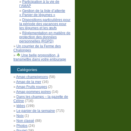
Participation à la vie de
l’AMAP
Gestion de la liste d’attente
« Panier de légumes »
Dispositions particulières pour
la période des vacances pour
les légumes et les œufs
Règlementation en matière de
protection des données
personnelles (RGPD)
Un courrier de la Ferme des
Chalonges
Une belle proposition, à
transmettre dans votre entourage
Catégories
Amap champignons
(58)
Amap de la mer
(16)
Amap Fruits rouges
(2)
Amap pommes poires
(14)
Dans les champs – la gazette de
Céline
(716)
Idées
(199)
Le panier de la semaine
(715)
Noix
(1)
Non classé
(88)
Photos
(24)
Poulet
(38)