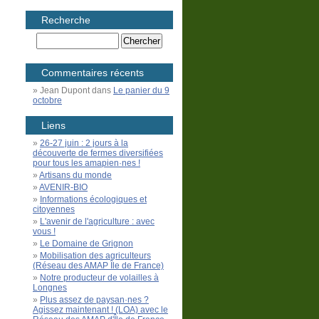
Recherche
Commentaires récents
Jean Dupont
dans
Le panier du 9
octobre
Liens
26-27 juin : 2 jours à la
découverte de fermes diversifiées
pour tous les amapien·nes !
Artisans du monde
AVENIR-BIO
Informations écologiques et
citoyennes
L'avenir de l'agriculture : avec
vous !
Le Domaine de Grignon
Mobilisation des agriculteurs
(Réseau des AMAP Île de France)
Notre producteur de volailles à
Longnes
Plus assez de paysan·nes ?
Agissez maintenant ! (LOA) avec le