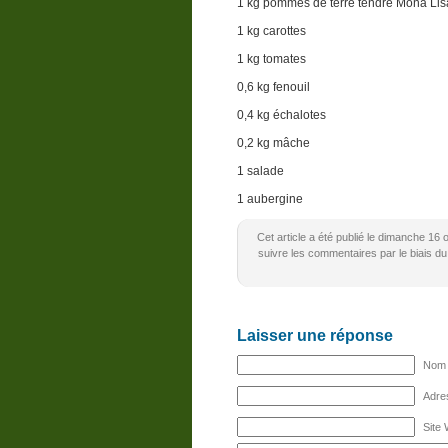
1 kg pommes de terre tendre Mona Lis
1 kg carottes
1 kg tomates
0,6 kg fenouil
0,4 kg échalotes
0,2 kg mâche
1 salade
1 aubergine
Cet article a été publié le dimanche 16
suivre les commentaires par le biais du
Laisser une réponse
Nom (
Adres
Site