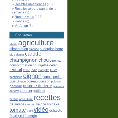
Recettes amapiennes
(76)
Recettes avec le panier de la
semaine
(5)
Rendez-vous
(133)
viande
(6)
VieAmap
(5)
Étiquettes
agriculture
abeille
alimentation
aubergine
bette
amande
carotte
bio
calamar
champignon
chou
cinéma
courgette
consommation
céleri
fenouil
livre
fraise
margatte
OGM
oignon
panais
petits
pesticides
pois
poireau
poisson
pintade
poivron
pomme de terre
pomme
pommes
potiron
pétition
de terre
recettes
pétition;agriculture
riz
shiitaké
salade
seiche
saumon
vidéo
tomate
échalote
truite
écologie
énergie