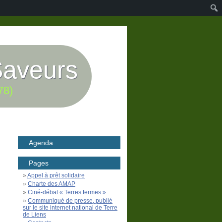
Saveurs
78)
Agenda
Pages
Appel à prêt solidaire
Charte des AMAP
Ciné-débat « Terres fermes »
Communiqué de presse, publié
sur le site internet national de Terre
de Liens