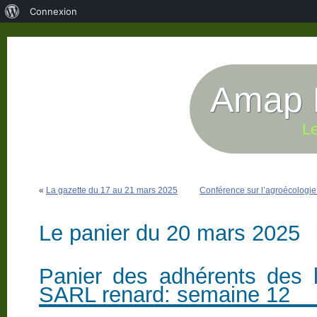
À
Connexion
propos
de
WordPress
Amap P
Le
«
La gazette du 17 au 21 mars 2025
Conférence sur l’agroécologi
Le panier du 20 mars 2025
Panier des adhérents des 
SARL renard: semaine 12