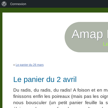
À
Connexion
propos
de
WordPress
Amap P
Le
«
Le panier du 26 mars
Le panier du 2 avril
Du radis, du radis, du radis! A foison et e
finissons enfin les poireaux (mais pas les o
nous bousculer (un petit panier feuille la