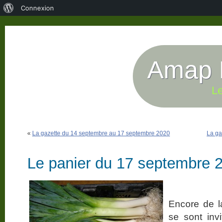
À
Connexion
propos
de
WordPress
Amap P
Le
«
La gazette du 14 septembre au 17 septembre 2020
La ga
Le panier du 17 septembre 
Encore de la
se sont inv