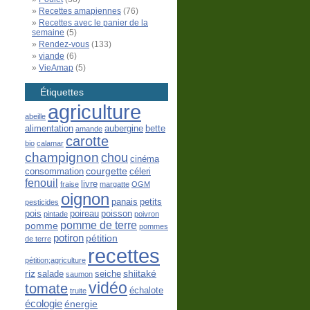
Recettes amapiennes
(76)
Recettes avec le panier de la
semaine
(5)
Rendez-vous
(133)
viande
(6)
VieAmap
(5)
Étiquettes
agriculture
abeille
alimentation
aubergine
bette
amande
carotte
bio
calamar
champignon
chou
cinéma
courgette
consommation
céleri
fenouil
livre
fraise
margatte
OGM
oignon
panais
petits
pesticides
pois
poireau
poisson
pintade
poivron
pomme de terre
pomme
pommes
potiron
pétition
de terre
recettes
pétition;agriculture
riz
shiitaké
salade
seiche
saumon
vidéo
tomate
échalote
truite
écologie
énergie