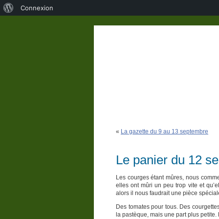
À
Connexion
propos
de
WordPress
«
La gazette du 9 au 13 septembre
Le panier du 12 s
Les courges étant mûres, nous commen
elles ont mûri un peu trop vite et qu
alors il nous faudrait une pièce spécia
Des tomates pour tous. Des courgettes
la pastèque, mais une part plus petite