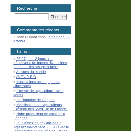
Recherche
Commentaires récents
Jean Dupont
dans
Le panier du 9
octobre
Liens
26-27 juin : 2 jours à la
découverte de fermes diversifiées
pour tous les amapien·nes !
Artisans du monde
AVENIR-BIO
Informations écologiques et
citoyennes
L'avenir de l'agriculture : avec
vous !
Le Domaine de Grignon
Mobilisation des agriculteurs
(Réseau des AMAP Île de France)
Notre producteur de volailles à
Longnes
Plus assez de paysan·nes ?
Agissez maintenant ! (LOA) avec le