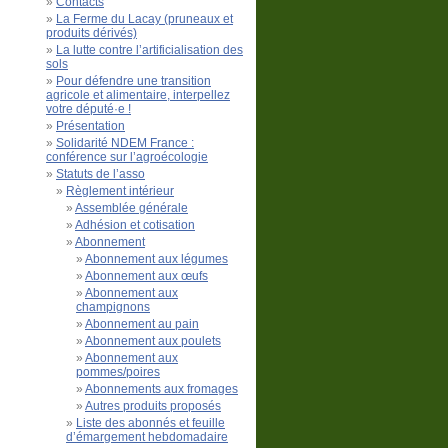
Contacts
La Ferme du Lacay (pruneaux et
produits dérivés)
La lutte contre l’artificialisation des
sols
Pour défendre une transition
agricole et alimentaire, interpellez
votre député·e !
Présentation
Solidarité NDEM France :
conférence sur l’agroécologie
Statuts de l’asso
Règlement intérieur
Assemblée générale
Adhésion et cotisation
Abonnement
Abonnement aux légumes
Abonnement aux œufs
Abonnement aux
champignons
Abonnement au pain
Abonnement aux poulets
Abonnement aux
pommes/poires
Abonnements aux fromages
Autres produits proposés
Liste des abonnés et feuille
d’émargement hebdomadaire