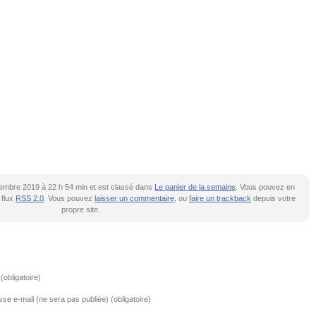
eptembre 2019 à 22 h 54 min et est classé dans
Le panier de la semaine
. Vous pouvez en
 flux
RSS 2.0
. Vous pouvez
laisser un commentaire
, ou
faire un trackback
depuis votre
propre site.
obligatoire)
se e-mail (ne sera pas publiée) (obligatoire)