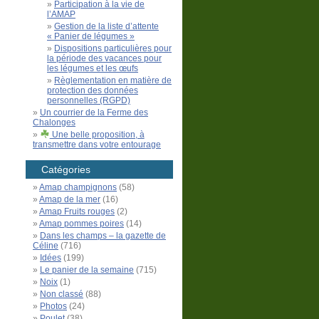
Participation à la vie de
l’AMAP
Gestion de la liste d’attente
« Panier de légumes »
Dispositions particulières pour
la période des vacances pour
les légumes et les œufs
Règlementation en matière de
protection des données
personnelles (RGPD)
Un courrier de la Ferme des
Chalonges
Une belle proposition, à
transmettre dans votre entourage
Catégories
Amap champignons
(58)
Amap de la mer
(16)
Amap Fruits rouges
(2)
Amap pommes poires
(14)
Dans les champs – la gazette de
Céline
(716)
Idées
(199)
Le panier de la semaine
(715)
Noix
(1)
Non classé
(88)
Photos
(24)
Poulet
(38)