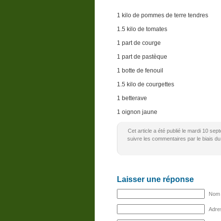
1 kilo de pommes de terre tendres
1.5 kilo de tomates
1 part de courge
1 part de pastèque
1 botte de fenouil
1.5 kilo de courgettes
1 betterave
1 oignon jaune
Cet article a été publié le mardi 10 s
suivre les commentaires par le biais du
Laisser une réponse
Nom (
Adres