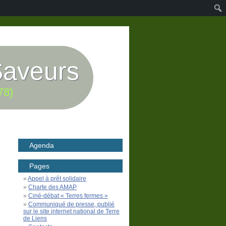
Saveurs
78)
Agenda
Pages
Appel à prêt solidaire
Charte des AMAP
Ciné-débat « Terres fermes »
Communiqué de presse, publié
sur le site internet national de Terre
de Liens