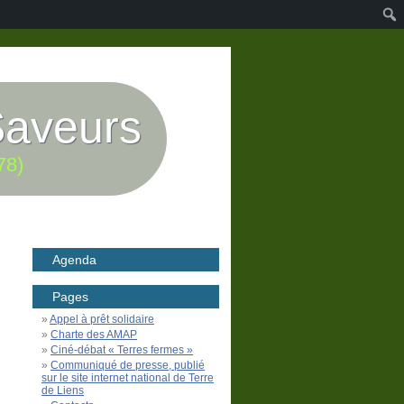
Saveurs
78)
Agenda
Pages
Appel à prêt solidaire
Charte des AMAP
Ciné-débat « Terres fermes »
Communiqué de presse, publié
sur le site internet national de Terre
de Liens