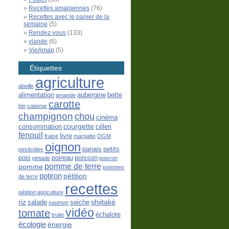
Recettes amapiennes
(76)
Recettes avec le panier de la
semaine
(5)
Rendez-vous
(133)
viande
(6)
VieAmap
(5)
Étiquettes
agriculture
abeille
alimentation
aubergine
bette
amande
carotte
bio
calamar
champignon
chou
cinéma
courgette
consommation
céleri
fenouil
livre
fraise
margatte
OGM
oignon
panais
petits
pesticides
pois
poireau
poisson
pintade
poivron
pomme de terre
pomme
pommes
potiron
pétition
de terre
recettes
pétition;agriculture
riz
shiitaké
salade
seiche
saumon
vidéo
tomate
échalote
truite
écologie
énergie