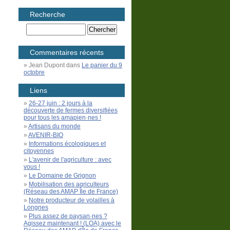
Recherche
Commentaires récents
Jean Dupont
dans
Le panier du 9
octobre
Liens
26-27 juin : 2 jours à la
découverte de fermes diversifiées
pour tous les amapien·nes !
Artisans du monde
AVENIR-BIO
Informations écologiques et
citoyennes
L'avenir de l'agriculture : avec
vous !
Le Domaine de Grignon
Mobilisation des agriculteurs
(Réseau des AMAP Île de France)
Notre producteur de volailles à
Longnes
Plus assez de paysan·nes ?
Agissez maintenant ! (LOA) avec le