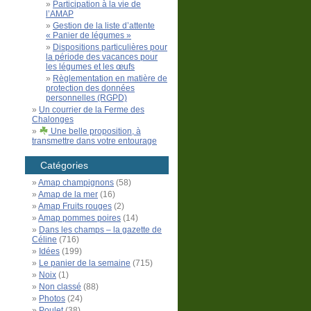
Participation à la vie de
l’AMAP
Gestion de la liste d’attente
« Panier de légumes »
Dispositions particulières pour
la période des vacances pour
les légumes et les œufs
Règlementation en matière de
protection des données
personnelles (RGPD)
Un courrier de la Ferme des
Chalonges
Une belle proposition, à
transmettre dans votre entourage
Catégories
Amap champignons
(58)
Amap de la mer
(16)
Amap Fruits rouges
(2)
Amap pommes poires
(14)
Dans les champs – la gazette de
Céline
(716)
Idées
(199)
Le panier de la semaine
(715)
Noix
(1)
Non classé
(88)
Photos
(24)
Poulet
(38)