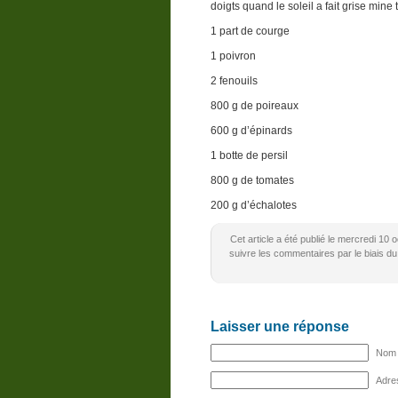
doigts quand le soleil a fait grise mine 
1 part de courge
1 poivron
2 fenouils
800 g de poireaux
600 g d’épinards
1 botte de persil
800 g de tomates
200 g d’échalotes
Cet article a été publié le mercredi 10
suivre les commentaires par le biais du
Laisser une réponse
Nom (
Adres