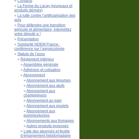
Contacts
La Ferme du Lacay (pruneaux et
produits dérivés)
La lutte contre l’artificialisation des
sols
Pour défendre une transition
agricole et alimentaire, interpellez
votre député·e !
Présentation
Solidarité NDEM France :
conférence sur l’agroécologie
Statuts de l’asso
Règlement intérieur
Assemblée générale
Adhésion et cotisation
Abonnement
Abonnement aux légumes
Abonnement aux œufs
Abonnement aux
champignons
Abonnement au pain
Abonnement aux poulets
Abonnement aux
pommes/poires
Abonnements aux fromages
Autres produits proposés
Liste des abonnés et feuille
d’émargement hebdomadaire