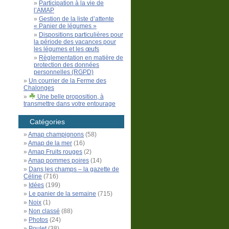
Participation à la vie de
l’AMAP
Gestion de la liste d’attente
« Panier de légumes »
Dispositions particulières pour
la période des vacances pour
les légumes et les œufs
Règlementation en matière de
protection des données
personnelles (RGPD)
Un courrier de la Ferme des
Chalonges
Une belle proposition, à
transmettre dans votre entourage
Catégories
Amap champignons
(58)
Amap de la mer
(16)
Amap Fruits rouges
(2)
Amap pommes poires
(14)
Dans les champs – la gazette de
Céline
(716)
Idées
(199)
Le panier de la semaine
(715)
Noix
(1)
Non classé
(88)
Photos
(24)
Poulet
(38)