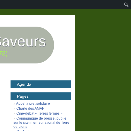
Saveurs
78)
Agenda
Pages
Appel à prêt solidaire
Charte des AMAP
Ciné-débat « Terres fermes »
Communiqué de presse, publié
sur le site internet national de Terre
de Liens