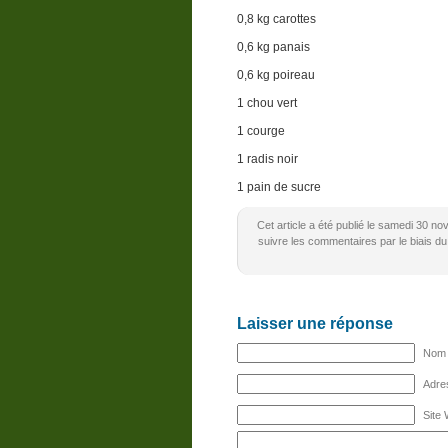
0,8 kg carottes
0,6 kg panais
0,6 kg poireau
1 chou vert
1 courge
1 radis noir
1 pain de sucre
Cet article a été publié le samedi 30 
suivre les commentaires par le biais du
Laisser une réponse
Nom (
Adres
Site