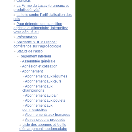
Contacts
La Ferme du Lacay (pruneaux et
produits dérivés)
La lutte contre l’artificialisation des
sols
Pour défendre une transition
agricole et alimentaire, interpellez
votre député·e !
Présentation
Solidarité NDEM France :
conférence sur l’agroécologie
Statuts de l’asso
Règlement intérieur
Assemblée générale
Adhésion et cotisation
Abonnement
Abonnement aux légumes
Abonnement aux œufs
Abonnement aux
champignons
Abonnement au pain
Abonnement aux poulets
Abonnement aux
pommes/poires
Abonnements aux fromages
Autres produits proposés
Liste des abonnés et feuille
d’émargement hebdomadaire