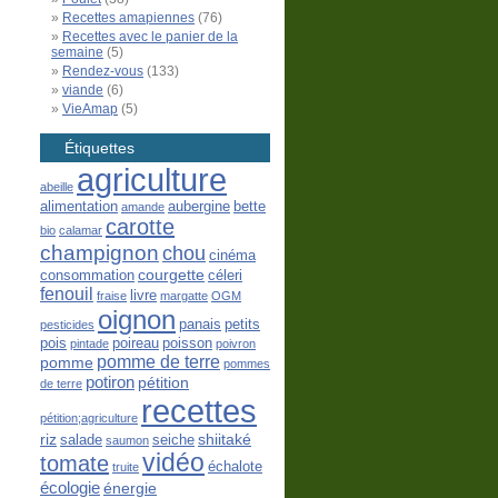
Recettes amapiennes
(76)
Recettes avec le panier de la
semaine
(5)
Rendez-vous
(133)
viande
(6)
VieAmap
(5)
Étiquettes
agriculture
abeille
alimentation
aubergine
bette
amande
carotte
bio
calamar
champignon
chou
cinéma
courgette
consommation
céleri
fenouil
livre
fraise
margatte
OGM
oignon
panais
petits
pesticides
pois
poireau
poisson
pintade
poivron
pomme de terre
pomme
pommes
potiron
pétition
de terre
recettes
pétition;agriculture
riz
shiitaké
salade
seiche
saumon
vidéo
tomate
échalote
truite
écologie
énergie