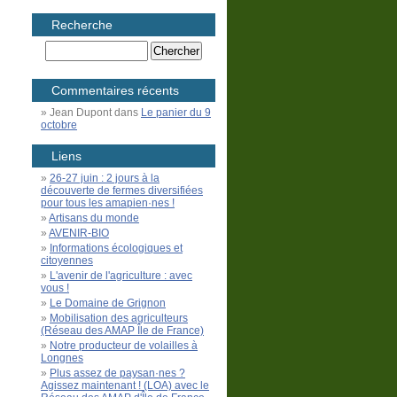
Recherche
Commentaires récents
Jean Dupont
dans
Le panier du 9
octobre
Liens
26-27 juin : 2 jours à la
découverte de fermes diversifiées
pour tous les amapien·nes !
Artisans du monde
AVENIR-BIO
Informations écologiques et
citoyennes
L'avenir de l'agriculture : avec
vous !
Le Domaine de Grignon
Mobilisation des agriculteurs
(Réseau des AMAP Île de France)
Notre producteur de volailles à
Longnes
Plus assez de paysan·nes ?
Agissez maintenant ! (LOA) avec le