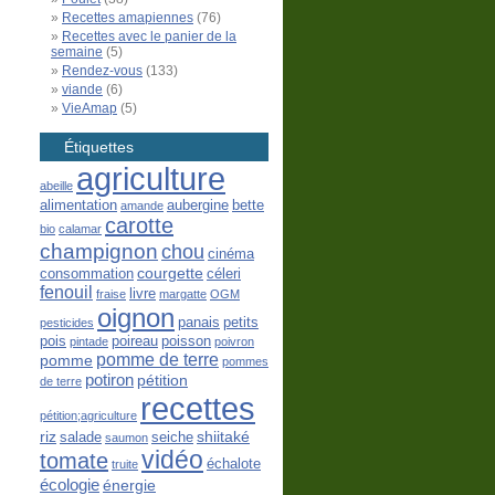
Recettes amapiennes
(76)
Recettes avec le panier de la
semaine
(5)
Rendez-vous
(133)
viande
(6)
VieAmap
(5)
Étiquettes
agriculture
abeille
alimentation
aubergine
bette
amande
carotte
bio
calamar
champignon
chou
cinéma
courgette
consommation
céleri
fenouil
livre
fraise
margatte
OGM
oignon
panais
petits
pesticides
pois
poireau
poisson
pintade
poivron
pomme de terre
pomme
pommes
potiron
pétition
de terre
recettes
pétition;agriculture
riz
shiitaké
salade
seiche
saumon
vidéo
tomate
échalote
truite
écologie
énergie