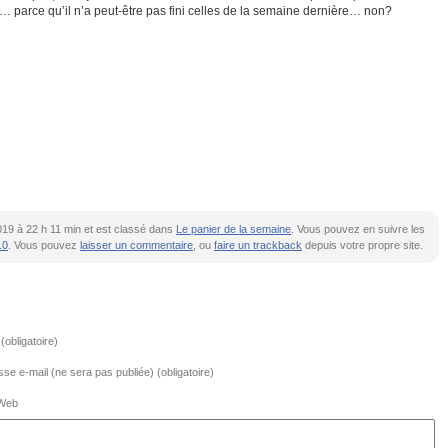
s… parce qu’il n’a peut-être pas fini celles de la semaine dernière… non?
t 2019 à 22 h 11 min et est classé dans
Le panier de la semaine
. Vous pouvez en suivre les
.0
. Vous pouvez
laisser un commentaire
, ou
faire un trackback
depuis votre propre site.
obligatoire)
se e-mail (ne sera pas publiée) (obligatoire)
 Web