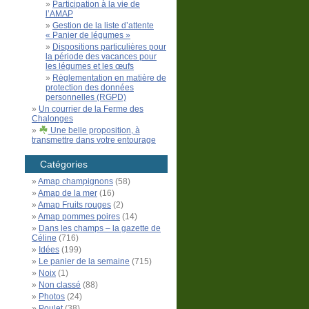
Participation à la vie de
l’AMAP
Gestion de la liste d’attente
« Panier de légumes »
Dispositions particulières pour
la période des vacances pour
les légumes et les œufs
Règlementation en matière de
protection des données
personnelles (RGPD)
Un courrier de la Ferme des
Chalonges
Une belle proposition, à
transmettre dans votre entourage
Catégories
Amap champignons
(58)
Amap de la mer
(16)
Amap Fruits rouges
(2)
Amap pommes poires
(14)
Dans les champs – la gazette de
Céline
(716)
Idées
(199)
Le panier de la semaine
(715)
Noix
(1)
Non classé
(88)
Photos
(24)
Poulet
(38)