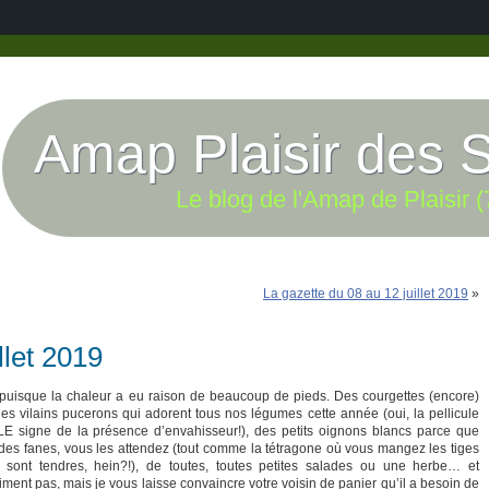
Amap Plaisir des 
Le blog de l'Amap de Plaisir (
La gazette du 08 au 12 juillet 2019
»
llet 2019
, puisque la chaleur a eu raison de beaucoup de pieds. Des courgettes (encore)
es vilains pucerons qui adorent tous nos légumes cette année (oui, la pellicule
 LE signe de la présence d’envahisseur!), des petits oignons blancs parce que
des fanes, vous les attendez (tout comme la tétragone où vous mangez les tiges
sont tendres, hein?!), de toutes, toutes petites salades ou une herbe… et
iment pas, mais je vous laisse convaincre votre voisin de panier qu’il a besoin de