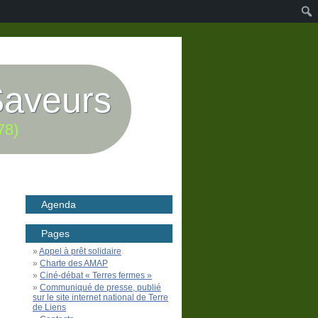
Saveurs
78)
Agenda
Pages
Appel à prêt solidaire
Charte des AMAP
Ciné-débat « Terres fermes »
Communiqué de presse, publié
sur le site internet national de Terre
de Liens