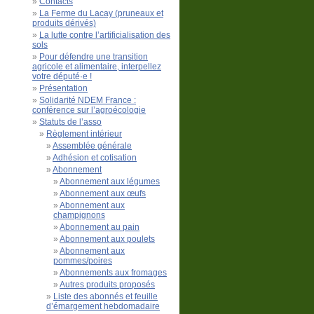
Contacts
La Ferme du Lacay (pruneaux et
produits dérivés)
La lutte contre l’artificialisation des
sols
Pour défendre une transition
agricole et alimentaire, interpellez
votre député·e !
Présentation
Solidarité NDEM France :
conférence sur l’agroécologie
Statuts de l’asso
Règlement intérieur
Assemblée générale
Adhésion et cotisation
Abonnement
Abonnement aux légumes
Abonnement aux œufs
Abonnement aux
champignons
Abonnement au pain
Abonnement aux poulets
Abonnement aux
pommes/poires
Abonnements aux fromages
Autres produits proposés
Liste des abonnés et feuille
d’émargement hebdomadaire