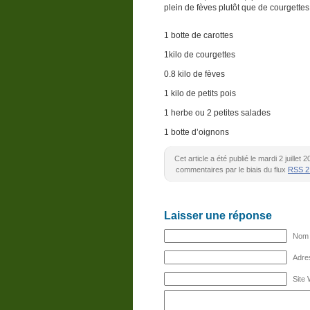
plein de fèves plutôt que de courgette
1 botte de carottes
1kilo de courgettes
0.8 kilo de fèves
1 kilo de petits pois
1 herbe ou 2 petites salades
1 botte d’oignons
Cet article a été publié le mardi 2 juille
commentaires par le biais du flux
RSS 2
Laisser une réponse
Nom (
Adres
Site