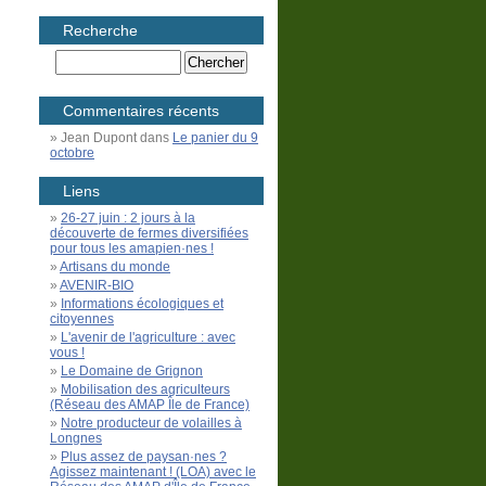
Recherche
Commentaires récents
Jean Dupont
dans
Le panier du 9
octobre
Liens
26-27 juin : 2 jours à la
découverte de fermes diversifiées
pour tous les amapien·nes !
Artisans du monde
AVENIR-BIO
Informations écologiques et
citoyennes
L'avenir de l'agriculture : avec
vous !
Le Domaine de Grignon
Mobilisation des agriculteurs
(Réseau des AMAP Île de France)
Notre producteur de volailles à
Longnes
Plus assez de paysan·nes ?
Agissez maintenant ! (LOA) avec le