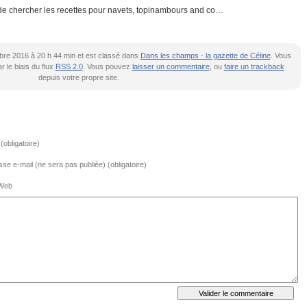
t de chercher les recettes pour navets, topinambours and co…
embre 2016 à 20 h 44 min et est classé dans
Dans les champs - la gazette de Céline
. Vous
 le biais du flux
RSS 2.0
. Vous pouvez
laisser un commentaire
, ou
faire un trackback
depuis votre propre site.
obligatoire)
se e-mail (ne sera pas publiée) (obligatoire)
 Web