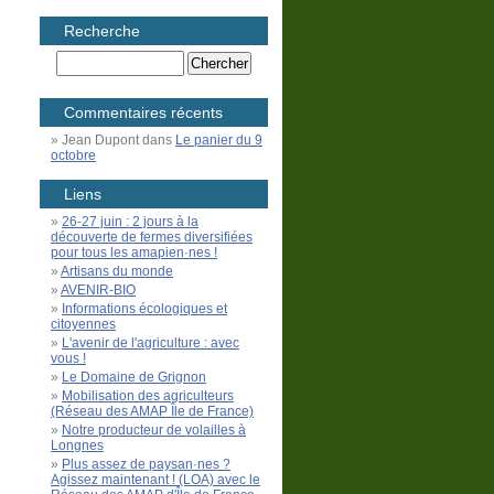
Recherche
Commentaires récents
Jean Dupont
dans
Le panier du 9
octobre
Liens
26-27 juin : 2 jours à la
découverte de fermes diversifiées
pour tous les amapien·nes !
Artisans du monde
AVENIR-BIO
Informations écologiques et
citoyennes
L'avenir de l'agriculture : avec
vous !
Le Domaine de Grignon
Mobilisation des agriculteurs
(Réseau des AMAP Île de France)
Notre producteur de volailles à
Longnes
Plus assez de paysan·nes ?
Agissez maintenant ! (LOA) avec le