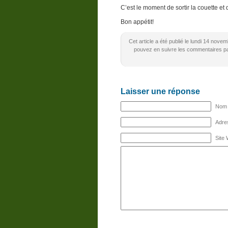
C’est le moment de sortir la couette e
Bon appétit!
Cet article a été publié le lundi 14 nov
pouvez en suivre les commentaires par
Laisser une réponse
Nom (
Adres
Site