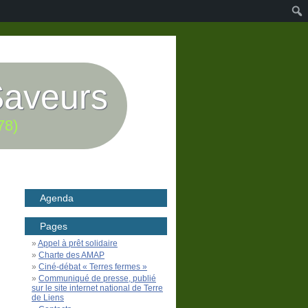
Saveurs
78)
Agenda
Pages
Appel à prêt solidaire
Charte des AMAP
Ciné-débat « Terres fermes »
Communiqué de presse, publié
sur le site internet national de Terre
de Liens