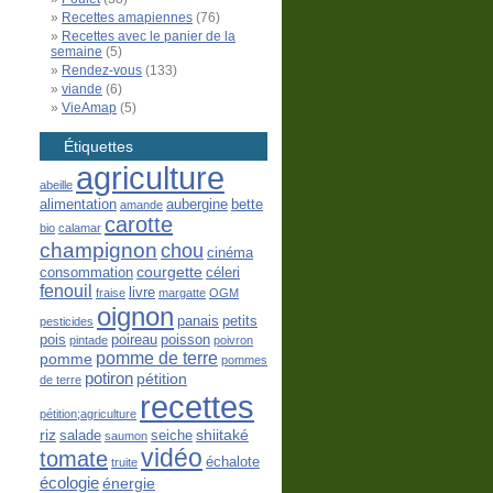
Recettes amapiennes
(76)
Recettes avec le panier de la
semaine
(5)
Rendez-vous
(133)
viande
(6)
VieAmap
(5)
Étiquettes
agriculture
abeille
alimentation
aubergine
bette
amande
carotte
bio
calamar
champignon
chou
cinéma
courgette
consommation
céleri
fenouil
livre
fraise
margatte
OGM
oignon
panais
petits
pesticides
pois
poireau
poisson
pintade
poivron
pomme de terre
pomme
pommes
potiron
pétition
de terre
recettes
pétition;agriculture
riz
shiitaké
salade
seiche
saumon
vidéo
tomate
échalote
truite
écologie
énergie