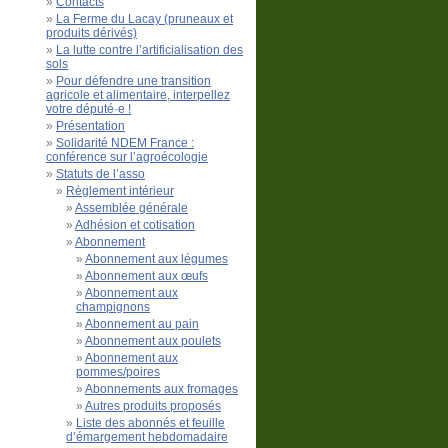
Contacts
La Ferme du Lacay (pruneaux et
produits dérivés)
La lutte contre l’artificialisation des
sols
Pour défendre une transition
agricole et alimentaire, interpellez
votre député·e !
Présentation
Solidarité NDEM France :
conférence sur l’agroécologie
Statuts de l’asso
Règlement intérieur
Assemblée générale
Adhésion et cotisation
Abonnement
Abonnement aux légumes
Abonnement aux œufs
Abonnement aux
champignons
Abonnement au pain
Abonnement aux poulets
Abonnement aux
pommes/poires
Abonnements aux fromages
Autres produits proposés
Liste des abonnés et feuille
d’émargement hebdomadaire