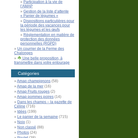
Participation à la vie de
l’AMAP
Gestion de la liste d’attente
« Panier de légumes »
Dispositions particulières pour
la période des vacances pour
les légumes et les œufs
Règlementation en matière de
protection des données
personnelles (RGPD)
Un courrier de la Ferme des
Chalonges
Une belle proposition, à
transmettre dans votre entourage
Catégories
Amap champignons
(58)
Amap de la mer
(16)
Amap Fruits rouges
(2)
Amap pommes poires
(14)
Dans les champs – la gazette de
Céline
(716)
Idées
(199)
Le panier de la semaine
(715)
Noix
(1)
Non classé
(88)
Photos
(24)
Poulet
(38)