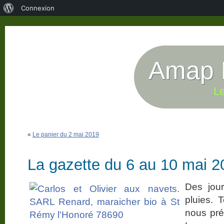
À
Connexion
propos
de
WordPress
Amap P
Le
«
Le panier du 2 mai 2019
La gazette du 6 au 10 mai 2
Des jour
pluies. 
nous pré