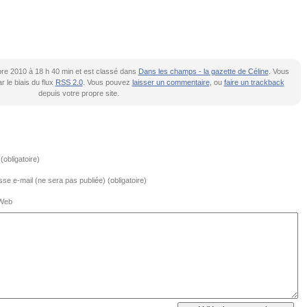
mbre 2010 à 18 h 40 min et est classé dans
Dans les champs - la gazette de Céline
. Vous
 le biais du flux
RSS 2.0
. Vous pouvez
laisser un commentaire
, ou
faire un trackback
depuis votre propre site.
obligatoire)
se e-mail (ne sera pas publiée) (obligatoire)
 Web