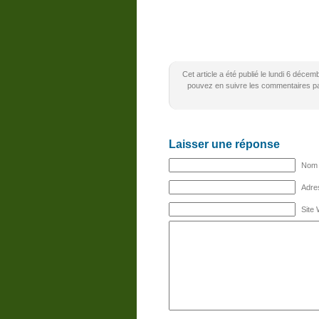
Cet article a été publié le lundi 6 déce
pouvez en suivre les commentaires par
Laisser une réponse
Nom (
Adres
Site