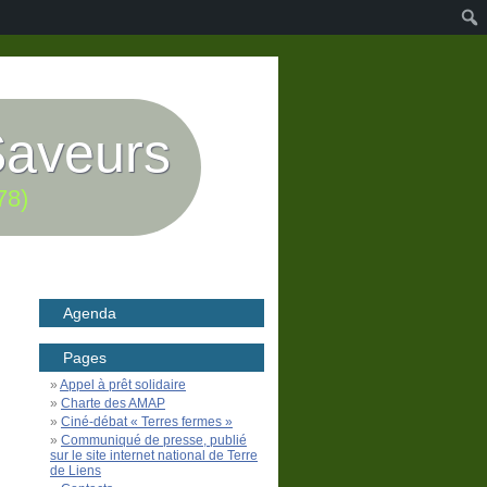
Saveurs
78)
Agenda
Pages
Appel à prêt solidaire
Charte des AMAP
Ciné-débat « Terres fermes »
Communiqué de presse, publié
sur le site internet national de Terre
de Liens