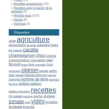
Recettes amapiennes
(76)
Recettes avec le panier de la
semaine
(5)
Rendez-vous
(133)
viande
(6)
VieAmap
(5)
Étiquettes
agriculture
abeille
alimentation
aubergine
bette
amande
carotte
bio
calamar
champignon
chou
cinéma
courgette
consommation
céleri
fenouil
livre
fraise
margatte
OGM
oignon
panais
petits
pesticides
pois
poireau
poisson
pintade
poivron
pomme de terre
pomme
pommes
potiron
pétition
de terre
recettes
pétition;agriculture
riz
shiitaké
salade
seiche
saumon
vidéo
tomate
échalote
truite
écologie
énergie