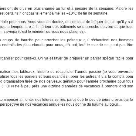
niers ont de plus en plus changé au fur et à mesure de la semaine. Malgré les
es, certains n’ont pas tellement aimé les –10°C de fin de semaine.
errible pour nous. Vous vous en doutez, on continue de briquer tout ce qu’il y a à
 que la température à l’intérieur des bâtiments se rapproche de zéro et que tous
oins sympa (c’est le moment où vous nous plaignez).
s coups de fourche pour arracher les poireaux qui réchauffent nos hommes
s endroits les plus chauds pour nous, eh oui, tout le monde ne peut pas être
rganiser pour celle-ci. On va essayer de préparer un panier spécial facile pour
finalise mes tableaux, histoire de récapituler l’année passée (je vous enverrais
liser tous les paniers et leurs quantités), pour les autres, il y a la compta pour
t d’organisation tirée de nos cerveaux géniaux pour l’année prochaine pour tous
(il lui reste à peu près une dizaine d’années de vacances à prendre d’ici son
commencer à monter nos futures serres, parce que le peu de jours prévus par la
 la perspective de nos vacances annuelles nous donne du baume au cœur…