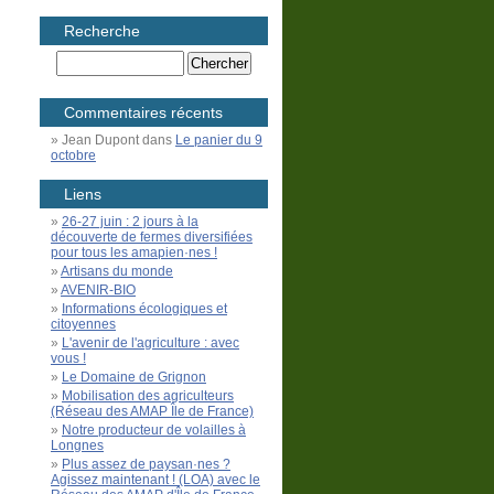
Recherche
Commentaires récents
Jean Dupont
dans
Le panier du 9
octobre
Liens
26-27 juin : 2 jours à la
découverte de fermes diversifiées
pour tous les amapien·nes !
Artisans du monde
AVENIR-BIO
Informations écologiques et
citoyennes
L'avenir de l'agriculture : avec
vous !
Le Domaine de Grignon
Mobilisation des agriculteurs
(Réseau des AMAP Île de France)
Notre producteur de volailles à
Longnes
Plus assez de paysan·nes ?
Agissez maintenant ! (LOA) avec le