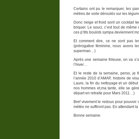
Certains ont pu le remarquer, les pa
mètres de voile déroulés sur les légum
Donc neige et froid sont un cocktail t
briquer. Le souci, c’est tout de même
ces p’tits boulots sympa deviennent m
Et comment dire, ce ne sont pas le
(prérogative féminine, nous avons le
superman…)
Après une semaine frileuse, on va s’o
l’hiver…
Et le reste de la semaine, perso, je 
l’année 2010 d’AMAP, histoire de visua
Laure, la fin du nettoyage et un débu
nos hommes et,ma tante, elle se gère 
départ en retraite pour Mars 2011…)
Bref vivement le redoux pour pouvoir 
météo ne suffiront pas. En attendant
Bonne semaine.