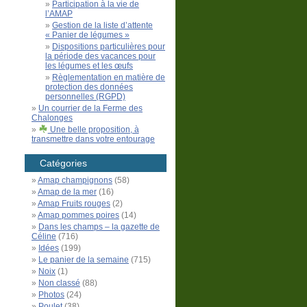
Participation à la vie de
l’AMAP
Gestion de la liste d’attente
« Panier de légumes »
Dispositions particulières pour
la période des vacances pour
les légumes et les œufs
Règlementation en matière de
protection des données
personnelles (RGPD)
Un courrier de la Ferme des
Chalonges
Une belle proposition, à
transmettre dans votre entourage
Catégories
Amap champignons
(58)
Amap de la mer
(16)
Amap Fruits rouges
(2)
Amap pommes poires
(14)
Dans les champs – la gazette de
Céline
(716)
Idées
(199)
Le panier de la semaine
(715)
Noix
(1)
Non classé
(88)
Photos
(24)
Poulet
(38)