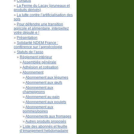
Contacts
La Ferme du Lacay (pruneaux et
produits dérivés)
La lutte contre l’artificialisation des
sols
Pour défendre une transition
agricole et alimentaire, interpellez
votre député·e !
Présentation
Solidarité NDEM France :
conférence sur l’agroécologie
Statuts de l’asso
Règlement intérieur
Assemblée générale
Adhésion et cotisation
Abonnement
Abonnement aux légumes
Abonnement aux œufs
Abonnement aux
champignons
Abonnement au pain
Abonnement aux poulets
Abonnement aux
pommes/poires
Abonnements aux fromages
Autres produits proposés
Liste des abonnés et feuille
d’émargement hebdomadaire