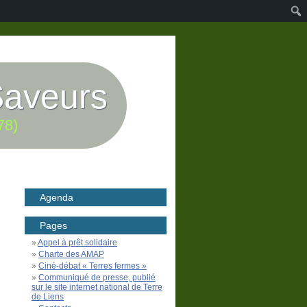
Saveurs
78)
Agenda
Pages
Appel à prêt solidaire
Charte des AMAP
Ciné-débat « Terres fermes »
Communiqué de presse, publié
sur le site internet national de Terre
de Liens