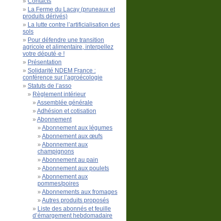
Contacts
La Ferme du Lacay (pruneaux et
produits dérivés)
La lutte contre l’artificialisation des
sols
Pour défendre une transition
agricole et alimentaire, interpellez
votre député·e !
Présentation
Solidarité NDEM France :
conférence sur l’agroécologie
Statuts de l’asso
Règlement intérieur
Assemblée générale
Adhésion et cotisation
Abonnement
Abonnement aux légumes
Abonnement aux œufs
Abonnement aux
champignons
Abonnement au pain
Abonnement aux poulets
Abonnement aux
pommes/poires
Abonnements aux fromages
Autres produits proposés
Liste des abonnés et feuille
d’émargement hebdomadaire