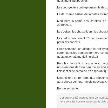
quasiment tout boucler.
Les courgettes sont repiquées, la deux
La deuxième saison de tomates est repiq
Mon père a semé des carottes, de 
2010/2011.
Les bettes, les choux fleurs, les choux 
Les petits pois lèvent. S’il fait beau 
premiers haricots.
Cette semaine, on attaque le nettoyage
seront dans les paniers dernière semain
qu’avant on attaquait fin mai…)
Pour la composition des paniers, malgr
nous entrons dans la pénurie au nivea
finissent cette semaine en espérant qu’
Nous allons entrer dans des semaines v
aura choux pointus, navets nouveaux, c
Bonne semaine.
Cet article a été publié le lundi 29 mars 
en suivre les commentaires par le biais 