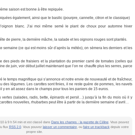
ième saison est bonne à être repiquée.
uées également, ainsi que le basilic (pourpre, cannelle, citron et le classique)
l’oignon blanc. J’ai moi même semé le plant de choux pour automne hiver
tête de pierre, la dernière mâche, la salade et les oignons rouges sont plantés.
cette semaine (ce qui est moins sûr d’après la météo), on sèmera les derniers et les
 des pieds de fraisiers et la plantation du premier carré de tomates (celles qui
e de juin, voir début juillet maintenant que l’on ne chauffe plus les serres, parce
é le temps magnifique qui s’annonce et notre envie de nouveauté et de fraîcheur,
u des légumes. Les carottes sont finies, il ne reste guère de pommes, les navets
il y en ait assez dans le champs pour tous les paniers de 15 euros.
ertes (salades, radis, bette, épinards et persil…) jusqu’à la fin du mois où il y
arottes nouvelles, rhubarbes peut être à partir de la dernière semaine d’avril…
2010 à 9 h 54 min et est classé dans
Dans les champs - la gazette de Céline
. Vous pouvez
du flux
RSS 2.0
. Vous pouvez
laisser un commentaire
, ou
faire un trackback
depuis votre
propre site.