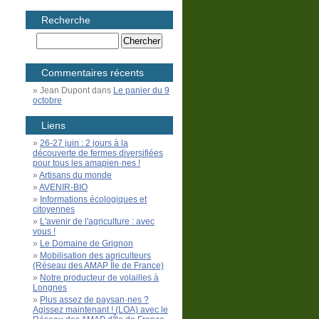
Recherche
Commentaires récents
Jean Dupont
dans
Le panier du 9
octobre
Liens
26-27 juin : 2 jours à la
découverte de fermes diversifiées
pour tous les amapien·nes !
Artisans du monde
AVENIR-BIO
Informations écologiques et
citoyennes
L'avenir de l'agriculture : avec
vous !
Le Domaine de Grignon
Mobilisation des agriculteurs
(Réseau des AMAP Île de France)
Notre producteur de volailles à
Longnes
Plus assez de paysan·nes ?
Agissez maintenant ! (LOA) avec le