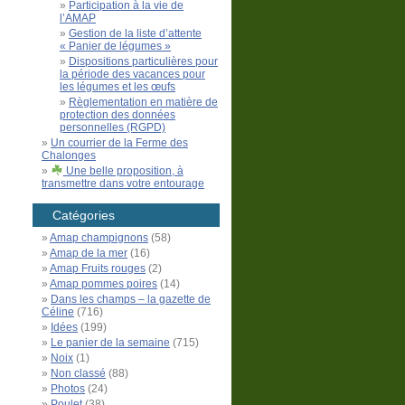
Participation à la vie de
l’AMAP
Gestion de la liste d’attente
« Panier de légumes »
Dispositions particulières pour
la période des vacances pour
les légumes et les œufs
Règlementation en matière de
protection des données
personnelles (RGPD)
Un courrier de la Ferme des
Chalonges
Une belle proposition, à
transmettre dans votre entourage
Catégories
Amap champignons
(58)
Amap de la mer
(16)
Amap Fruits rouges
(2)
Amap pommes poires
(14)
Dans les champs – la gazette de
Céline
(716)
Idées
(199)
Le panier de la semaine
(715)
Noix
(1)
Non classé
(88)
Photos
(24)
Poulet
(38)