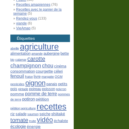
Recettes amapiennes
(76)
Recettes avec le panier de la
semaine
(5)
Rendez-vous
(133)
viande
(6)
VieAmap
(5)
Étiquettes
agriculture
abeille
alimentation
aubergine
bette
amande
carotte
bio
calamar
champignon
chou
cinéma
courgette
consommation
céleri
fenouil
livre
fraise
margatte
OGM
oignon
panais
petits
pesticides
pois
poireau
poisson
pintade
poivron
pomme de terre
pomme
pommes
potiron
pétition
de terre
recettes
pétition;agriculture
riz
shiitaké
salade
seiche
saumon
vidéo
tomate
échalote
truite
écologie
énergie