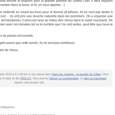
sse encore et toujours plus la grande passion du Grand Chef, il sera toujours
 ramper dans la boue, et là, on vous appelle…)
 motricité en visant les trous pour le fenouil (d’ailleurs, ils ne vont pas tarder à
non… ils ont) pris une douche naturelle dans les pommiers. On a organisé une
et mesdames, Carlos est sexy au milieu des choux dans le soleil couchant). On
nien avec nos tomates (et vu le nombre que l’on voit vertes, peut-être que nous le
on du panais est ouverte.
légiés parce que cette année, ils ne sont pas nombreux.
Plein de choux…
tembre 2015 à 6 h 48 min et est classé dans
Dans les champs - la gazette de Céline
. Vous
 le biais du flux
RSS 2.0
. Vous pouvez
laisser un commentaire
, ou
faire un trackback
depuis votre propre site.
obligatoire)