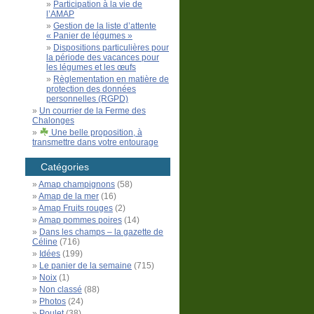
Participation à la vie de
l’AMAP
Gestion de la liste d’attente
« Panier de légumes »
Dispositions particulières pour
la période des vacances pour
les légumes et les œufs
Règlementation en matière de
protection des données
personnelles (RGPD)
Un courrier de la Ferme des
Chalonges
Une belle proposition, à
transmettre dans votre entourage
Catégories
Amap champignons
(58)
Amap de la mer
(16)
Amap Fruits rouges
(2)
Amap pommes poires
(14)
Dans les champs – la gazette de
Céline
(716)
Idées
(199)
Le panier de la semaine
(715)
Noix
(1)
Non classé
(88)
Photos
(24)
Poulet
(38)