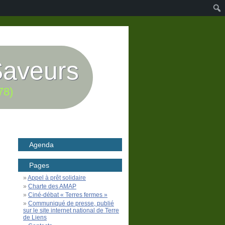
Saveurs
78)
Agenda
Pages
Appel à prêt solidaire
Charte des AMAP
Ciné-débat « Terres fermes »
Communiqué de presse, publié
sur le site internet national de Terre
de Liens