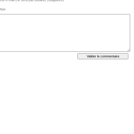
se e-mail (ne sera pas publiée) (obligatoire)
 Web