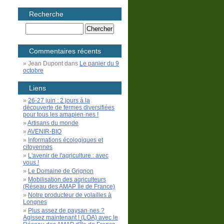
Recherche
Commentaires récents
Jean Dupont
dans
Le panier du 9
octobre
Liens
26-27 juin : 2 jours à la
découverte de fermes diversifiées
pour tous les amapien·nes !
Artisans du monde
AVENIR-BIO
Informations écologiques et
citoyennes
L'avenir de l'agriculture : avec
vous !
Le Domaine de Grignon
Mobilisation des agriculteurs
(Réseau des AMAP Île de France)
Notre producteur de volailles à
Longnes
Plus assez de paysan·nes ?
Agissez maintenant ! (LOA) avec le