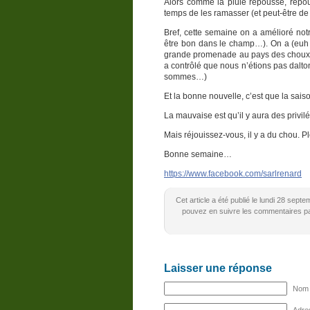
Alors comme la pluie repousse, repou
temps de les ramasser (et peut-être de
Bref, cette semaine on a amélioré notre
être bon dans le champ…). On a (euh 
grande promenade au pays des choux (
a contrôlé que nous n’étions pas dalto
sommes…)
Et la bonne nouvelle, c’est que la sais
La mauvaise est qu’il y aura des privi
Mais réjouissez-vous, il y a du chou. 
Bonne semaine…
https://www.facebook.com/sarlrenard
Cet article a été publié le lundi 28 sep
pouvez en suivre les commentaires par
Laisser une réponse
Nom (