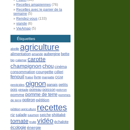
Recettes amapiennes
(76)
Recettes avec le panier de la
semaine
(5)
Rendez-vous
(133)
viande
(6)
VieAmap
(5)
Étiquettes
agriculture
abeille
alimentation
aubergine
bette
amande
carotte
bio
calamar
champignon
chou
cinéma
courgette
consommation
céleri
fenouil
livre
fraise
margatte
OGM
oignon
panais
petits
pesticides
pois
poireau
poisson
pintade
poivron
pomme de terre
pomme
pommes
potiron
pétition
de terre
recettes
pétition;agriculture
riz
shiitaké
salade
seiche
saumon
vidéo
tomate
échalote
truite
écologie
énergie