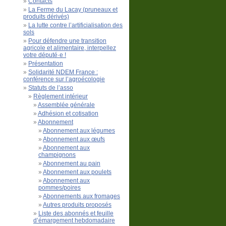
Contacts
La Ferme du Lacay (pruneaux et
produits dérivés)
La lutte contre l’artificialisation des
sols
Pour défendre une transition
agricole et alimentaire, interpellez
votre député·e !
Présentation
Solidarité NDEM France :
conférence sur l’agroécologie
Statuts de l’asso
Règlement intérieur
Assemblée générale
Adhésion et cotisation
Abonnement
Abonnement aux légumes
Abonnement aux œufs
Abonnement aux
champignons
Abonnement au pain
Abonnement aux poulets
Abonnement aux
pommes/poires
Abonnements aux fromages
Autres produits proposés
Liste des abonnés et feuille
d’émargement hebdomadaire