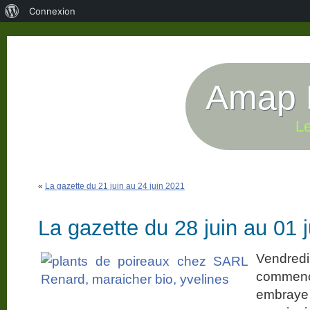
À
Connexion
propos
de
WordPress
Amap P
Le
«
La gazette du 21 juin au 24 juin 2021
La gazette du 28 juin au 01 j
Vendred
commenc
embraye