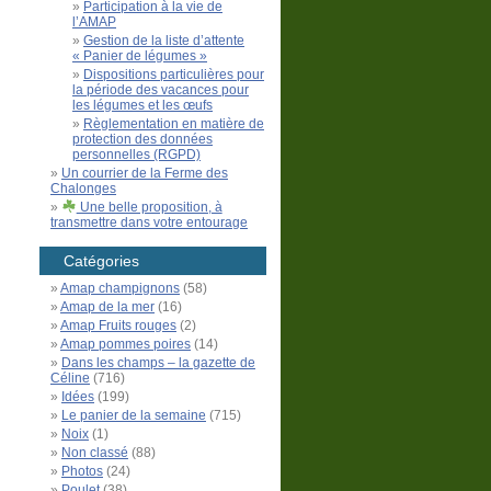
Participation à la vie de
l’AMAP
Gestion de la liste d’attente
« Panier de légumes »
Dispositions particulières pour
la période des vacances pour
les légumes et les œufs
Règlementation en matière de
protection des données
personnelles (RGPD)
Un courrier de la Ferme des
Chalonges
Une belle proposition, à
transmettre dans votre entourage
Catégories
Amap champignons
(58)
Amap de la mer
(16)
Amap Fruits rouges
(2)
Amap pommes poires
(14)
Dans les champs – la gazette de
Céline
(716)
Idées
(199)
Le panier de la semaine
(715)
Noix
(1)
Non classé
(88)
Photos
(24)
Poulet
(38)