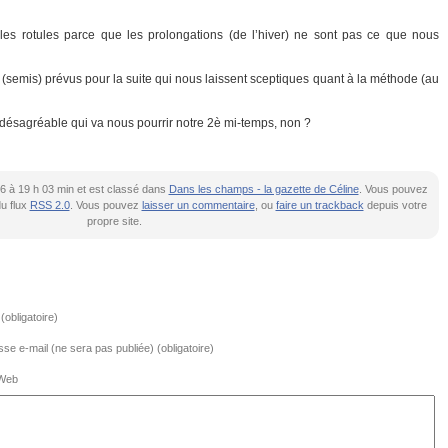
 les rotules parce que les prolongations (de l’hiver) ne sont pas ce que nous
(semis) prévus pour la suite qui nous laissent sceptiques quant à la méthode (au
n désagréable qui va nous pourrir notre 2è mi-temps, non ?
2016 à 19 h 03 min et est classé dans
Dans les champs - la gazette de Céline
. Vous pouvez
du flux
RSS 2.0
. Vous pouvez
laisser un commentaire
, ou
faire un trackback
depuis votre
propre site.
obligatoire)
se e-mail (ne sera pas publiée) (obligatoire)
 Web