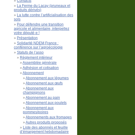
Contacts
La Ferme du Lacay (pruneaux et
produits dérivés)
La lutte contre l’artificialisation des
sols
Pour défendre une transition
agricole et alimentaire, interpellez
votre député·e !
Présentation
Solidarité NDEM France :
conférence sur l’agroécologie
Statuts de l’asso
Règlement intérieur
Assemblée générale
Adhésion et cotisation
Abonnement
Abonnement aux légumes
Abonnement aux œufs
Abonnement aux
champignons
Abonnement au pain
Abonnement aux poulets
Abonnement aux
pommes/poires
Abonnements aux fromages
Autres produits proposés
Liste des abonnés et feuille
d’émargement hebdomadaire