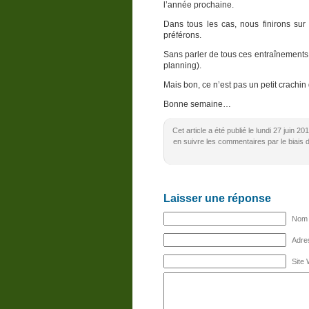
l’année prochaine.
Dans tous les cas, nous finirons sur
préférons.
Sans parler de tous ces entraînements 
planning).
Mais bon, ce n’est pas un petit crachi
Bonne semaine…
Cet article a été publié le lundi 27 juin 
en suivre les commentaires par le biais 
Laisser une réponse
Nom (
Adres
Site