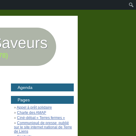
Saveurs
78)
Agenda
Pages
Appel à prêt solidaire
Charte des AMAP
Ciné-débat « Terres fermes »
Communiqué de presse, publié
sur le site internet national de Terre
de Liens