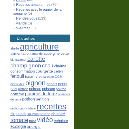
Recettes amapiennes
(76)
Recettes avec le panier de la
semaine
(5)
Rendez-vous
(133)
viande
(6)
VieAmap
(5)
Étiquettes
agriculture
abeille
alimentation
aubergine
bette
amande
carotte
bio
calamar
champignon
chou
cinéma
courgette
consommation
céleri
fenouil
livre
fraise
margatte
OGM
oignon
panais
petits
pesticides
pois
poireau
poisson
pintade
poivron
pomme de terre
pomme
pommes
potiron
pétition
de terre
recettes
pétition;agriculture
riz
shiitaké
salade
seiche
saumon
vidéo
tomate
échalote
truite
écologie
énergie