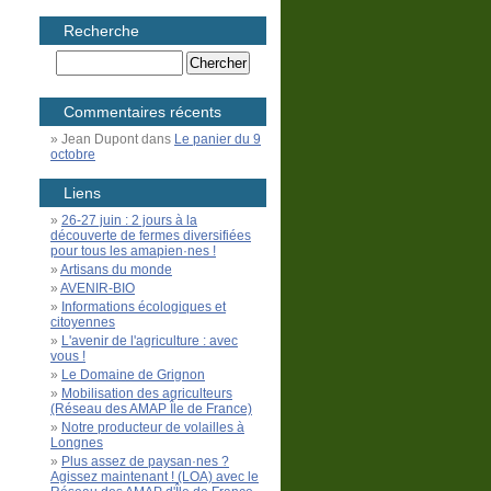
Recherche
Commentaires récents
Jean Dupont
dans
Le panier du 9
octobre
Liens
26-27 juin : 2 jours à la
découverte de fermes diversifiées
pour tous les amapien·nes !
Artisans du monde
AVENIR-BIO
Informations écologiques et
citoyennes
L'avenir de l'agriculture : avec
vous !
Le Domaine de Grignon
Mobilisation des agriculteurs
(Réseau des AMAP Île de France)
Notre producteur de volailles à
Longnes
Plus assez de paysan·nes ?
Agissez maintenant ! (LOA) avec le