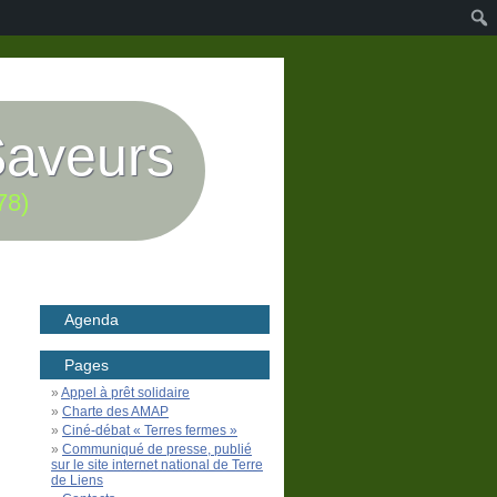
Saveurs
78)
Agenda
Pages
Appel à prêt solidaire
Charte des AMAP
Ciné-débat « Terres fermes »
Communiqué de presse, publié
sur le site internet national de Terre
de Liens