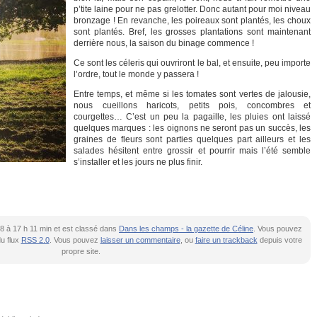
p’tite laine pour ne pas grelotter. Donc autant pour moi niveau
bronzage ! En revanche, les poireaux sont plantés, les choux
sont plantés. Bref, les grosses plantations sont maintenant
derrière nous, la saison du binage commence !
Ce sont les céleris qui ouvriront le bal, et ensuite, peu importe
l’ordre, tout le monde y passera !
Entre temps, et même si les tomates sont vertes de jalousie,
nous cueillons haricots, petits pois, concombres et
courgettes… C’est un peu la pagaille, les pluies ont laissé
quelques marques : les oignons ne seront pas un succès, les
graines de fleurs sont parties quelques part ailleurs et les
salades hésitent entre grossir et pourrir mais l’été semble
s’installer et les jours ne plus finir.
2018 à 17 h 11 min et est classé dans
Dans les champs - la gazette de Céline
. Vous pouvez
du flux
RSS 2.0
. Vous pouvez
laisser un commentaire
, ou
faire un trackback
depuis votre
propre site.