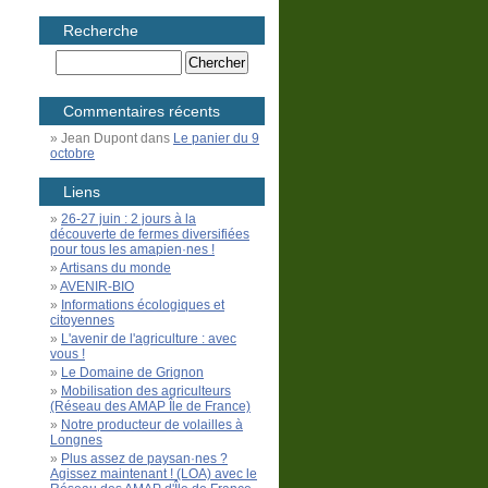
Recherche
Commentaires récents
Jean Dupont
dans
Le panier du 9
octobre
Liens
26-27 juin : 2 jours à la
découverte de fermes diversifiées
pour tous les amapien·nes !
Artisans du monde
AVENIR-BIO
Informations écologiques et
citoyennes
L'avenir de l'agriculture : avec
vous !
Le Domaine de Grignon
Mobilisation des agriculteurs
(Réseau des AMAP Île de France)
Notre producteur de volailles à
Longnes
Plus assez de paysan·nes ?
Agissez maintenant ! (LOA) avec le