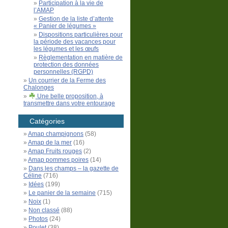
Participation à la vie de
l’AMAP
Gestion de la liste d’attente
« Panier de légumes »
Dispositions particulières pour
la période des vacances pour
les légumes et les œufs
Règlementation en matière de
protection des données
personnelles (RGPD)
Un courrier de la Ferme des
Chalonges
Une belle proposition, à
transmettre dans votre entourage
Catégories
Amap champignons
(58)
Amap de la mer
(16)
Amap Fruits rouges
(2)
Amap pommes poires
(14)
Dans les champs – la gazette de
Céline
(716)
Idées
(199)
Le panier de la semaine
(715)
Noix
(1)
Non classé
(88)
Photos
(24)
Poulet
(38)