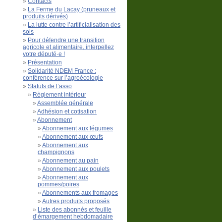
Contacts
La Ferme du Lacay (pruneaux et
produits dérivés)
La lutte contre l’artificialisation des
sols
Pour défendre une transition
agricole et alimentaire, interpellez
votre député·e !
Présentation
Solidarité NDEM France :
conférence sur l’agroécologie
Statuts de l’asso
Règlement intérieur
Assemblée générale
Adhésion et cotisation
Abonnement
Abonnement aux légumes
Abonnement aux œufs
Abonnement aux
champignons
Abonnement au pain
Abonnement aux poulets
Abonnement aux
pommes/poires
Abonnements aux fromages
Autres produits proposés
Liste des abonnés et feuille
d’émargement hebdomadaire