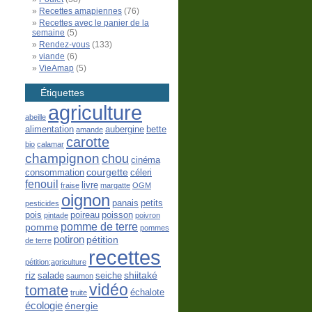
Recettes amapiennes
(76)
Recettes avec le panier de la
semaine
(5)
Rendez-vous
(133)
viande
(6)
VieAmap
(5)
Étiquettes
agriculture
abeille
alimentation
aubergine
bette
amande
carotte
bio
calamar
champignon
chou
cinéma
courgette
consommation
céleri
fenouil
livre
fraise
margatte
OGM
oignon
panais
petits
pesticides
pois
poireau
poisson
pintade
poivron
pomme de terre
pomme
pommes
potiron
pétition
de terre
recettes
pétition;agriculture
riz
shiitaké
salade
seiche
saumon
vidéo
tomate
échalote
truite
écologie
énergie