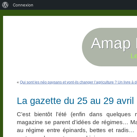
À
Connexion
propos
de
WordPress
Amap P
Le
«
Qui sont les néo paysans et vont-ils changer l’agriculture ? Un livre à 
La gazette du 25 au 29 avril
C’est bientôt l’été (enfin dans quelques 
magazine se parent d’idées de régimes… Ma
au régime entre épinards, bettes et radis…