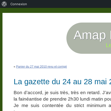
À
Connexion
propos
de
WordPress
Amap P
Le
«
Panier du 27 mai 2010 revu et corrigé
La gazette du 24 au 28 mai
Bon d’accord, je suis très, très en retard. J’a
la fainéantise de prendre 2h30 lundi matin p
Je me suis contentée du strict minimum av