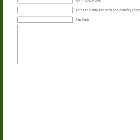
Nom (obligatoire)
Adresse e-mail (ne sera pas publiée) (oblig
Site Web