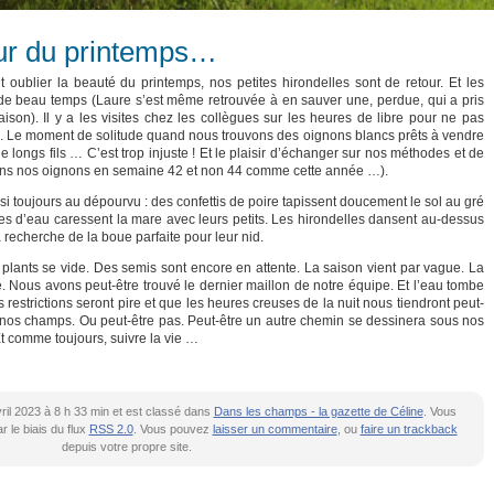
ur du printemps…
 oublier la beauté du printemps, nos petites hirondelles sont de retour. Et les
de beau temps (Laure s’est même retrouvée à en sauver une, perdue, qui a pris
ison). Il y a les visites chez les collègues sur les heures de libre pour ne pas
. Le moment de solitude quand nous trouvons des oignons blancs prêts à vendre
 longs fils … C’est trop injuste ! Et le plaisir d’échanger sur nos méthodes et de
ons nos oignons en semaine 42 et non 44 comme cette année …).
i toujours au dépourvu : des confettis de poire tapissent doucement le sol au gré
s d’eau caressent la mare avec leurs petits. Les hirondelles dansent au-dessus
la recherche de la boue parfaite pour leur nid.
 plants se vide. Des semis sont encore en attente. La saison vient par vague. La
. Nous avons peut-être trouvé le dernier maillon de notre équipe. Et l’eau tombe
restrictions seront pire et que les heures creuses de la nuit nous tiendront peut-
de nos champs. Ou peut-être pas. Peut-être un autre chemin se dessinera sous nos
Et comme toujours, suivre la vie …
vril 2023 à 8 h 33 min et est classé dans
Dans les champs - la gazette de Céline
. Vous
 le biais du flux
RSS 2.0
. Vous pouvez
laisser un commentaire
, ou
faire un trackback
depuis votre propre site.