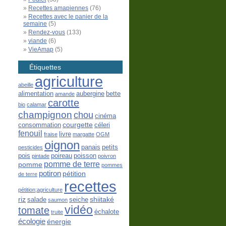
Recettes amapiennes
(76)
Recettes avec le panier de la
semaine
(5)
Rendez-vous
(133)
viande
(6)
VieAmap
(5)
Étiquettes
agriculture
abeille
alimentation
aubergine
bette
amande
carotte
bio
calamar
champignon
chou
cinéma
courgette
consommation
céleri
fenouil
livre
fraise
margatte
OGM
oignon
panais
petits
pesticides
pois
poireau
poisson
pintade
poivron
pomme de terre
pomme
pommes
potiron
pétition
de terre
recettes
pétition;agriculture
riz
shiitaké
salade
seiche
saumon
vidéo
tomate
échalote
truite
écologie
énergie