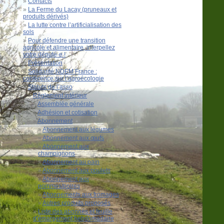
Contacts
La Ferme du Lacay (pruneaux et
produits dérivés)
La lutte contre l’artificialisation des
sols
Pour défendre une transition
agricole et alimentaire, interpellez
votre député·e !
Présentation
Solidarité NDEM France :
conférence sur l’agroécologie
Statuts de l’asso
Règlement intérieur
Assemblée générale
Adhésion et cotisation
Abonnement
Abonnement aux légumes
Abonnement aux œufs
Abonnement aux
champignons
Abonnement au pain
Abonnement aux poulets
Abonnement aux
pommes/poires
Abonnements aux fromages
Autres produits proposés
Liste des abonnés et feuille
d’émargement hebdomadaire