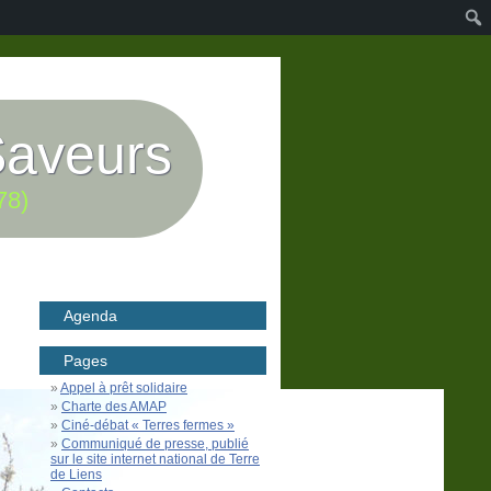
Saveurs
78)
Agenda
Pages
Appel à prêt solidaire
Charte des AMAP
Ciné-débat « Terres fermes »
Communiqué de presse, publié
sur le site internet national de Terre
de Liens