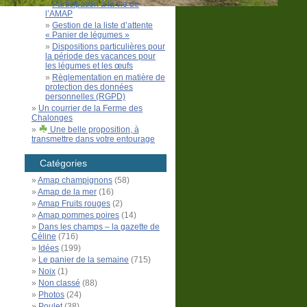
Participation à la vie de
l’AMAP
Gestion de la liste d’attente
« Panier de légumes »
Dispositions particulières pour
la période des vacances pour
les légumes et les œufs
Règlementation en matière de
protection des données
personnelles (RGPD)
Un courrier de la Ferme des
Chalonges
Une belle proposition, à
transmettre dans votre entourage
Catégories
Amap champignons
(58)
Amap de la mer
(16)
Amap Fruits rouges
(2)
Amap pommes poires
(14)
Dans les champs – la gazette de
Céline
(716)
Idées
(199)
Le panier de la semaine
(715)
Noix
(1)
Non classé
(88)
Photos
(24)
Poulet
(38)