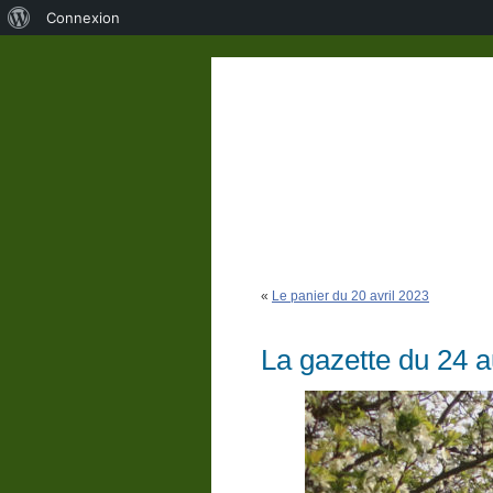
À
Connexion
propos
de
WordPress
«
Le panier du 20 avril 2023
La gazette du 24 a