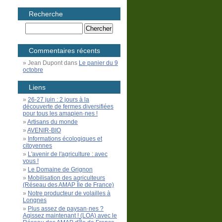
Recherche
Commentaires récents
Jean Dupont
dans
Le panier du 9
octobre
Liens
26-27 juin : 2 jours à la
découverte de fermes diversifiées
pour tous les amapien·nes !
Artisans du monde
AVENIR-BIO
Informations écologiques et
citoyennes
L'avenir de l'agriculture : avec
vous !
Le Domaine de Grignon
Mobilisation des agriculteurs
(Réseau des AMAP Île de France)
Notre producteur de volailles à
Longnes
Plus assez de paysan·nes ?
Agissez maintenant ! (LOA) avec le