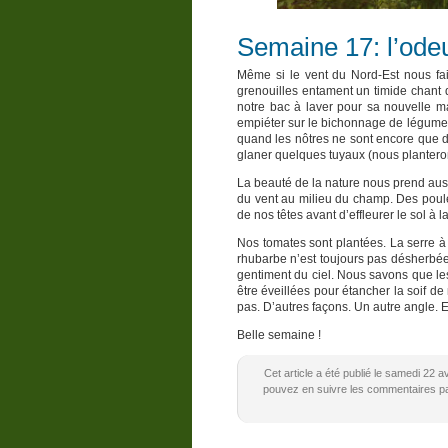
Semaine 17: l’ode
Même si le vent du Nord-Est nous fait
grenouilles entament un timide chant 
notre bac à laver pour sa nouvelle ma
empiéter sur le bichonnage de légume
quand les nôtres ne sont encore que de
glaner quelques tuyaux (nous planter
La beauté de la nature nous prend auss
du vent au milieu du champ. Des poule
de nos têtes avant d’effleurer le sol à 
Nos tomates sont plantées. La serre à
rhubarbe n’est toujours pas désherbée
gentiment du ciel. Nous savons que les 
être éveillées pour étancher la soif 
pas. D’autres façons. Un autre angle. 
Belle semaine !
Cet article a été publié le samedi 22 a
pouvez en suivre les commentaires par