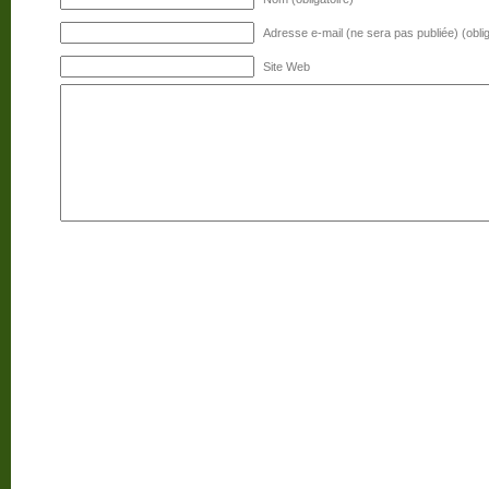
Adresse e-mail (ne sera pas publiée) (oblig
Site Web