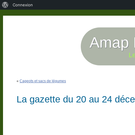
À
Connexion
propos
de
WordPress
Amap P
Le
«
Cageots et sacs de légumes
La gazette du 20 au 24 déc