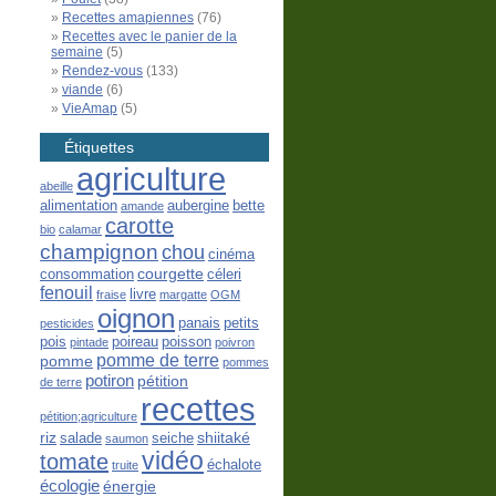
Recettes amapiennes
(76)
Recettes avec le panier de la
semaine
(5)
Rendez-vous
(133)
viande
(6)
VieAmap
(5)
Étiquettes
agriculture
abeille
alimentation
aubergine
bette
amande
carotte
bio
calamar
champignon
chou
cinéma
courgette
consommation
céleri
fenouil
livre
fraise
margatte
OGM
oignon
panais
petits
pesticides
pois
poireau
poisson
pintade
poivron
pomme de terre
pomme
pommes
potiron
pétition
de terre
recettes
pétition;agriculture
riz
shiitaké
salade
seiche
saumon
vidéo
tomate
échalote
truite
écologie
énergie