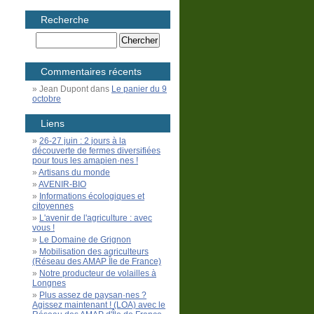
Recherche
Commentaires récents
Jean Dupont
dans
Le panier du 9
octobre
Liens
26-27 juin : 2 jours à la
découverte de fermes diversifiées
pour tous les amapien·nes !
Artisans du monde
AVENIR-BIO
Informations écologiques et
citoyennes
L'avenir de l'agriculture : avec
vous !
Le Domaine de Grignon
Mobilisation des agriculteurs
(Réseau des AMAP Île de France)
Notre producteur de volailles à
Longnes
Plus assez de paysan·nes ?
Agissez maintenant ! (LOA) avec le