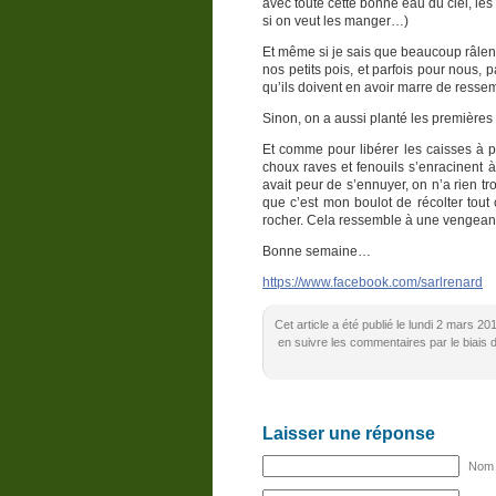
avec toute cette bonne eau du ciel, les 
si on veut les manger…)
Et même si je sais que beaucoup râlent
nos petits pois, et parfois pour nous,
qu’ils doivent en avoir marre de resse
Sinon, on a aussi planté les premières 
Et comme pour libérer les caisses à pla
choux raves et fenouils s’enracinent 
avait peur de s’ennuyer, on n’a rien tr
que c’est mon boulot de récolter tout
rocher. Cela ressemble à une vengeanc
Bonne semaine…
https://www.facebook.com/sarlrenard
Cet article a été publié le lundi 2 mars 2
en suivre les commentaires par le biais 
Laisser une réponse
Nom (