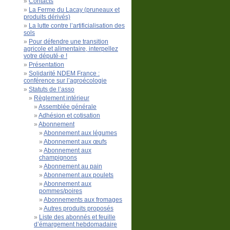
Contacts
La Ferme du Lacay (pruneaux et
produits dérivés)
La lutte contre l’artificialisation des
sols
Pour défendre une transition
agricole et alimentaire, interpellez
votre député·e !
Présentation
Solidarité NDEM France :
conférence sur l’agroécologie
Statuts de l’asso
Règlement intérieur
Assemblée générale
Adhésion et cotisation
Abonnement
Abonnement aux légumes
Abonnement aux œufs
Abonnement aux
champignons
Abonnement au pain
Abonnement aux poulets
Abonnement aux
pommes/poires
Abonnements aux fromages
Autres produits proposés
Liste des abonnés et feuille
d’émargement hebdomadaire