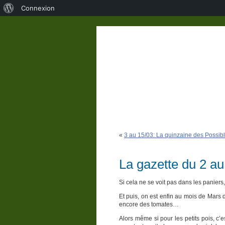
À
Connexion
propos
de
WordPress
«
3 au 15/03: La quinzaine des Possib
La gazette du 2 a
Si cela ne se voit pas dans les paniers
Et puis, on est enfin au mois de Mars d
encore des tomates…
Alors même si pour les petits pois, c’e