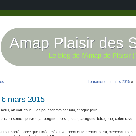
Amap Plaisir des 
Le blog de l'Amap de Plaisir (
les
Le panier du 5 mars 2015
»
u 6 mars 2015
, nous, on voit les feuilles pousser mm par mm, chaque jour.
onc on sème : poivron, aubergine, persil, bette, courgette, tétragone, céleri rave,
st mal barré, parce que l’idéal c’était vendredi et le dernier carat, mercredi, mais