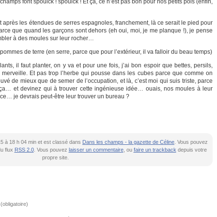
champs font spouick ! spouick ! Et ça, ce n’est pas bon pour nos petits pois (enfin,
 après les étendues de serres espagnoles, franchement, là ce serait le pied pour
 parce que quand les garçons sont dehors (eh oui, moi, je me planque !), je pense
mbler à des moules sur leur rocher…
pommes de terre (en serre, parce que pour l’extérieur, il va falloir du beau temps)
nts, il faut planter, on y va et pour une fois, j’ai bon espoir que bettes, persils,
à merveille. Et pas trop l’herbe qui pousse dans les cubes parce que comme on
ouvé de mieux que de semer de l’occupation, et là, c’est moi qui suis triste, parce
 ça… et devinez qui à trouver cette ingénieuse idée… ouais, nos moules à leur
e… je devrais peut-être leur trouver un bureau ?
015 à 18 h 04 min et est classé dans
Dans les champs - la gazette de Céline
. Vous pouvez
du flux
RSS 2.0
. Vous pouvez
laisser un commentaire
, ou
faire un trackback
depuis votre
propre site.
obligatoire)