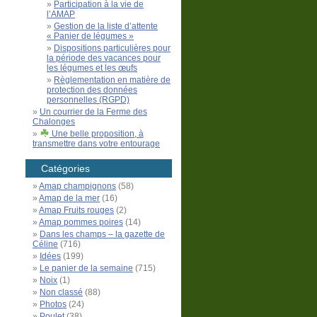
Participation à la vie de
l’AMAP
Gestion de la liste d’attente
« Panier de légumes »
Dispositions particulières pour
la période des vacances pour
les légumes et les œufs
Règlementation en matière de
protection des données
personnelles (RGPD)
Un courrier de la Ferme des
Chalonges
Une belle proposition, à
transmettre dans votre entourage
Catégories
Amap champignons
(58)
Amap de la mer
(16)
Amap Fruits rouges
(2)
Amap pommes poires
(14)
Dans les champs – la gazette de
Céline
(716)
Idées
(199)
Le panier de la semaine
(715)
Noix
(1)
Non classé
(88)
Photos
(24)
Poulet
(38)