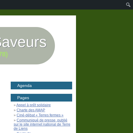
Saveurs
78)
Agenda
Pages
Appel à prêt solidaire
Charte des AMAP
Ciné-débat « Terres fermes »
Communiqué de presse, publié
sur le site internet national de Terre
de Liens