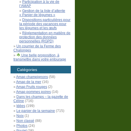
Participation à la vie de
l’AMAP
Gestion de la liste d’attente
« Panier de légumes »
Dispositions particulières pour
la période des vacances pour
les légumes et les œufs
Règlementation en matière de
protection des données
personnelles (RGPD)
Un courrier de la Ferme des
Chalonges
Une belle proposition, à
transmettre dans votre entourage
Catégories
Amap champignons
(58)
Amap de la mer
(16)
Amap Fruits rouges
(2)
Amap pommes poires
(14)
Dans les champs – la gazette de
Céline
(716)
Idées
(199)
Le panier de la semaine
(715)
Noix
(1)
Non classé
(88)
Photos
(24)
Poulet
(38)