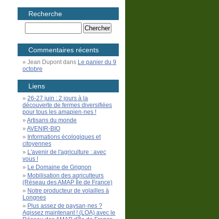
Recherche
Commentaires récents
Jean Dupont
dans
Le panier du 9
octobre
Liens
26-27 juin : 2 jours à la
découverte de fermes diversifiées
pour tous les amapien·nes !
Artisans du monde
AVENIR-BIO
Informations écologiques et
citoyennes
L'avenir de l'agriculture : avec
vous !
Le Domaine de Grignon
Mobilisation des agriculteurs
(Réseau des AMAP Île de France)
Notre producteur de volailles à
Longnes
Plus assez de paysan·nes ?
Agissez maintenant ! (LOA) avec le