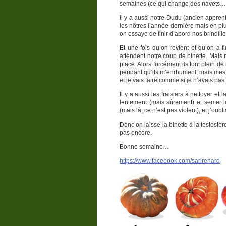
semaines (ce qui change des navets…
Il y a aussi notre Dudu (ancien appren
les nôtres l’année dernière mais en plu
on essaye de finir d’abord nos brindil
Et une fois qu’on revient et qu’on a fi
attendent notre coup de binette. Mais 
place. Alors forcément ils font plein de
pendant qu’ils m’enrhument, mais mes r
et je vais faire comme si je n’avais pa
Il y a aussi les fraisiers à nettoyer e
lentement (mais sûrement) et semer le
(mais là, ce n’est pas violent), et j’oubli
Donc on laisse la binette à la testosté
pas encore.
Bonne semaine…
https://www.facebook.com/sarlrenard