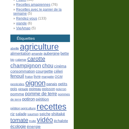
Recettes amapiennes
(76)
Recettes avec le panier de la
semaine
(5)
Rendez-vous
(133)
viande
(6)
VieAmap
(5)
Étiquettes
agriculture
abeille
alimentation
aubergine
bette
amande
carotte
bio
calamar
champignon
chou
cinéma
courgette
consommation
céleri
fenouil
livre
fraise
margatte
OGM
oignon
panais
petits
pesticides
pois
poireau
poisson
pintade
poivron
pomme de terre
pomme
pommes
potiron
pétition
de terre
recettes
pétition;agriculture
riz
shiitaké
salade
seiche
saumon
vidéo
tomate
échalote
truite
écologie
énergie