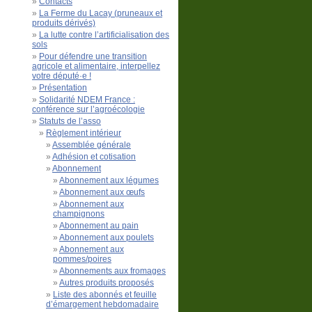
Contacts
La Ferme du Lacay (pruneaux et
produits dérivés)
La lutte contre l’artificialisation des
sols
Pour défendre une transition
agricole et alimentaire, interpellez
votre député·e !
Présentation
Solidarité NDEM France :
conférence sur l’agroécologie
Statuts de l’asso
Règlement intérieur
Assemblée générale
Adhésion et cotisation
Abonnement
Abonnement aux légumes
Abonnement aux œufs
Abonnement aux
champignons
Abonnement au pain
Abonnement aux poulets
Abonnement aux
pommes/poires
Abonnements aux fromages
Autres produits proposés
Liste des abonnés et feuille
d’émargement hebdomadaire