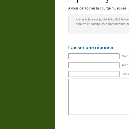
A vous de trouver la courge musquée
Cet article a été publié le lundi 2 fév
pouvez en suivre les commentaires par
Laisser une réponse
Nom (
Adres
Site