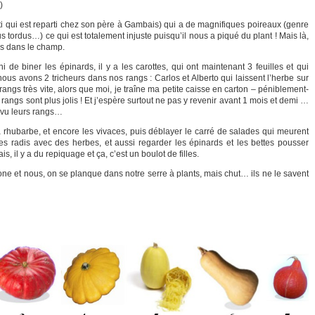
)
ti qui est reparti chez son père à Gambais) qui a de magnifiques poireaux (genre
s tordus…) ce qui est totalement injuste puisqu’il nous a piqué du plant ! Mais là,
les dans le champ.
ni de biner les épinards, il y a les carottes, qui ont maintenant 3 feuilles et qui
nous avons 2 tricheurs dans nos rangs : Carlos et Alberto qui laissent l’herbe sur
 rangs très vite, alors que moi, je traîne ma petite caisse en carton – péniblement-
angs sont plus jolis ! Et j’espère surtout ne pas y revenir avant 1 mois et demi …
s vu leurs rangs…
t la rhubarbe, et encore les vivaces, puis déblayer le carré de salades qui meurent
s radis avec des herbes, et aussi regarder les épinards et les bettes pousser
ais, il y a du repiquage et ça, c’est un boulot de filles.
rone et nous, on se planque dans notre serre à plants, mais chut… ils ne le savent