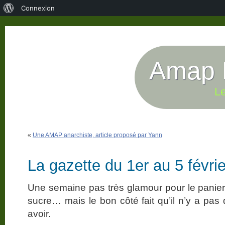
À
Connexion
propos
de
WordPress
Amap P
Le
«
Une AMAP anarchiste, article proposé par Yann
La gazette du 1er au 5 févri
Une semaine pas très glamour pour le panier 
sucre… mais le bon côté fait qu’il n’y a pas
avoir.