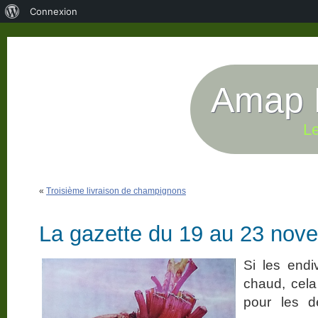
À
Connexion
propos
de
WordPress
Amap P
Le
«
Troisième livraison de champignons
La gazette du 19 au 23 nov
Si les endi
chaud, cela
pour les d