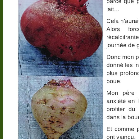
parce que p
lait…
Cela n’aurai
Alors for
récalcitra
journée de g
Donc mon pè
donné les in
plus profon
boue.
Mon père a
anxiété en 
profiter d
dans la bou
Et comme pr
ont vaincu.