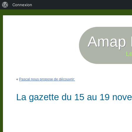
À
Connexion
propos
de
WordPress
Amap P
Le
«
Pascal nous propose de découvrir:
La gazette du 15 au 19 nov