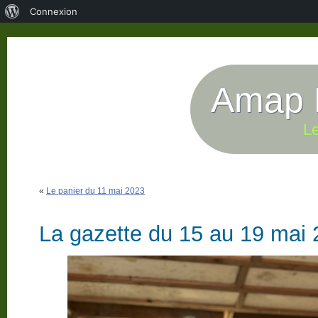
À
Connexion
propos
de
WordPress
Amap P
Le
«
Le panier du 11 mai 2023
La gazette du 15 au 19 mai