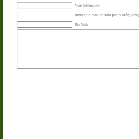
Nom (obligatoire)
Adresse e-mail (ne sera pas publiée) (oblig
Site Web