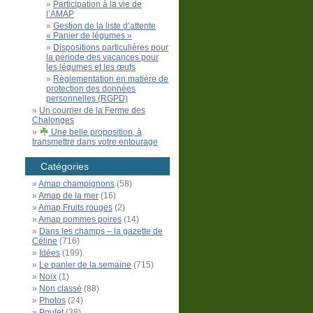
Participation à la vie de
l’AMAP
Gestion de la liste d’attente
« Panier de légumes »
Dispositions particulières pour
la période des vacances pour
les légumes et les œufs
Règlementation en matière de
protection des données
personnelles (RGPD)
Un courrier de la Ferme des
Chalonges
Une belle proposition, à
transmettre dans votre entourage
Catégories
Amap champignons
(58)
Amap de la mer
(16)
Amap Fruits rouges
(2)
Amap pommes poires
(14)
Dans les champs – la gazette de
Céline
(716)
Idées
(199)
Le panier de la semaine
(715)
Noix
(1)
Non classé
(88)
Photos
(24)
Poulet
(38)