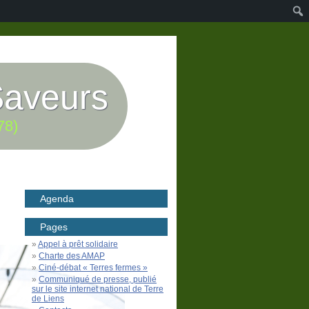
Saveurs
78)
Agenda
Pages
Appel à prêt solidaire
Charte des AMAP
Ciné-débat « Terres fermes »
Communiqué de presse, publié
sur le site internet national de Terre
de Liens