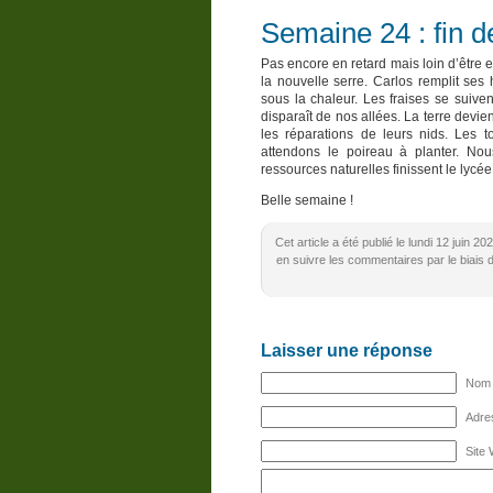
Semaine 24 : fin 
Pas encore en retard mais loin d’être e
la nouvelle serre. Carlos remplit ses
sous la chaleur. Les fraises se suiven
disparaît de nos allées. La terre dev
les réparations de leurs nids. Les to
attendons le poireau à planter. No
ressources naturelles finissent le lyc
Belle semaine !
Cet article a été publié le lundi 12 juin 
en suivre les commentaires par le biais 
Laisser une réponse
Nom (
Adres
Site