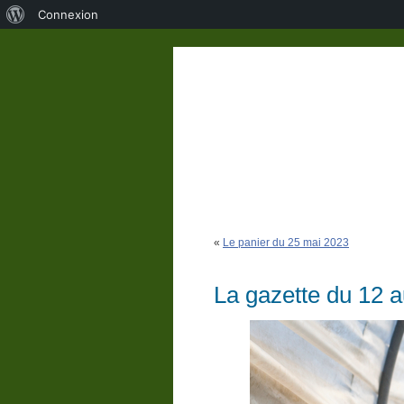
À
Connexion
propos
de
WordPress
«
Le panier du 25 mai 2023
La gazette du 12 a