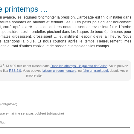
de printemps …
n avance, les légumes font monter la pression. L’arrosage est fini d’installer dans
 heures sombres en ouvrant et fermant l’eau. Les petits pois grillent doucement
t, carré après carré. Les concombres nous laissent entrevoir leur futur. L’herbe
ient poussière. Les hirondelles piochent dans les flaques de boue éphémères pour
mates grossissent, grossissent … et instillent l’espoir d’être à l’heure. Nous
us attendons la pluie. Et nous courons après le temps. Heureusement, mes
ée et n’auront d’autres choix que de passer le temps dans les champs …
2023 à 13 h 00 min et est classé dans
Dans les champs - la gazette de Céline
. Vous pouvez
du flux
RSS 2.0
. Vous pouvez
laisser un commentaire
, ou
faire un trackback
depuis votre
propre site.
obligatoire)
se e-mail (ne sera pas publiée) (obligatoire)
 Web