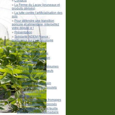
Contacts
La Ferme du Lacay (pruneaux et
produits dérivés)
La lutte contre l’artificialisation des
sols
Pour défendre une transition
agricole et alimentaire, interpellez
votre député·e !
Présentation
Solidarité NDEM France :
conférence sur l’agroécologie
Statuts de l’asso
Règlement intérieur
Assemblée générale
Adhésion et cotisation
Abonnement
Abonnement aux légumes
Abonnement aux œufs
Abonnement aux
champignons
Abonnement au pain
Abonnement aux poulets
Abonnement aux
pommes/poires
Abonnements aux fromages
Autres produits proposés
Liste des abonnés et feuille
d’émargement hebdomadaire