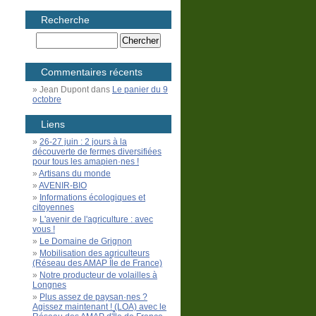
Recherche
Commentaires récents
Jean Dupont
dans
Le panier du 9
octobre
Liens
26-27 juin : 2 jours à la
découverte de fermes diversifiées
pour tous les amapien·nes !
Artisans du monde
AVENIR-BIO
Informations écologiques et
citoyennes
L'avenir de l'agriculture : avec
vous !
Le Domaine de Grignon
Mobilisation des agriculteurs
(Réseau des AMAP Île de France)
Notre producteur de volailles à
Longnes
Plus assez de paysan·nes ?
Agissez maintenant ! (LOA) avec le