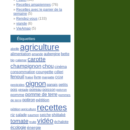
Recettes amapiennes
(76)
Recettes avec le panier de la
semaine
(5)
Rendez-vous
(133)
viande
(6)
VieAmap
(5)
Étiquettes
agriculture
abeille
alimentation
aubergine
bette
amande
carotte
bio
calamar
champignon
chou
cinéma
courgette
consommation
céleri
fenouil
livre
fraise
margatte
OGM
oignon
panais
petits
pesticides
pois
poireau
poisson
pintade
poivron
pomme de terre
pomme
pommes
potiron
pétition
de terre
recettes
pétition;agriculture
riz
shiitaké
salade
seiche
saumon
vidéo
tomate
échalote
truite
écologie
énergie