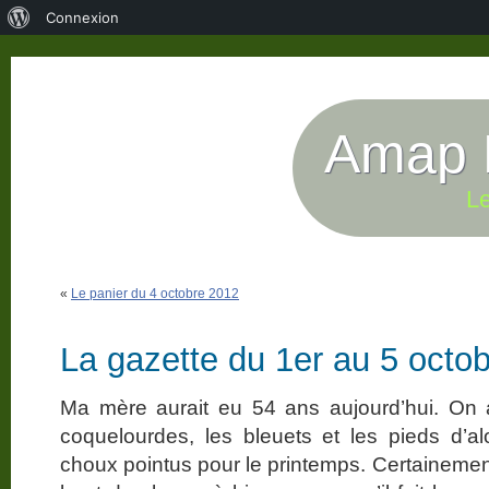
À
Connexion
propos
de
WordPress
Amap P
Le
«
Le panier du 4 octobre 2012
La gazette du 1er au 5 octo
Ma mère aurait eu 54 ans aujourd’hui. On a
coquelourdes, les bleuets et les pieds d’al
choux pointus pour le printemps. Certainement