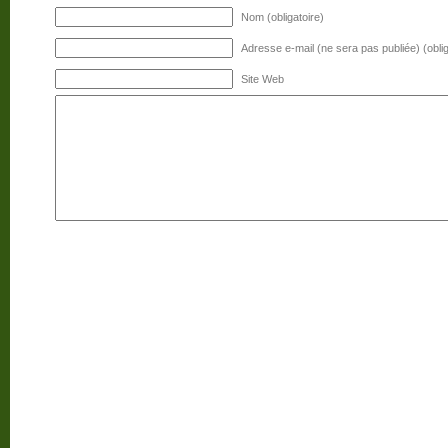
Nom (obligatoire)
Adresse e-mail (ne sera pas publiée) (oblig
Site Web