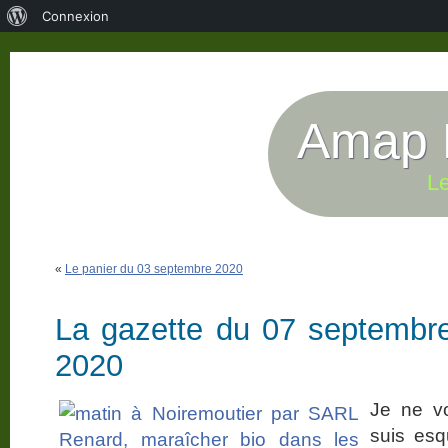
À
Connexion
propos
de
WordPress
Amap P
Le
«
Le panier du 03 septembre 2020
La gazette du 07 septembr
2020
Je ne v
suis esqu