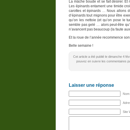
La mâche boude et se fait désirer. Et
Les épinards entament une timide croi
carottes et épinards … Nous allons d
d’épinards tout mignons pour être exem
qu’on les nettoie (et qu’on pose le t
semble pas gelé … alors peut-être qu
n’avancent pas beaucoup (la faute aux 
Et la roue de l’année recommence so
Belle semaine !
Cet article a été publié le dimanche 4 fé
pouvez en suivre les commentaires par
Laisser une réponse
Nom (
Adres
Site