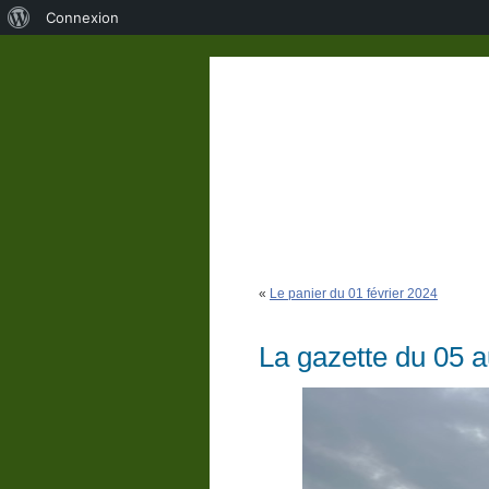
À
Connexion
propos
de
WordPress
«
Le panier du 01 février 2024
La gazette du 05 a