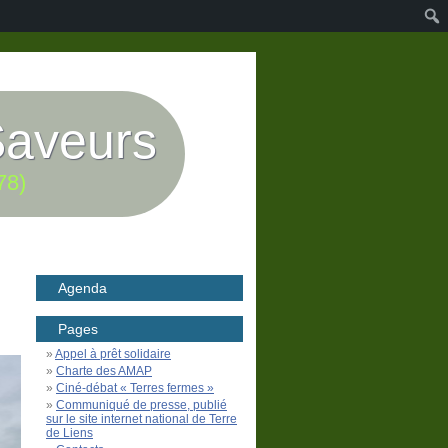
Saveurs
78)
Agenda
Pages
Appel à prêt solidaire
Charte des AMAP
Ciné-débat « Terres fermes »
Communiqué de presse, publié
sur le site internet national de Terre
de Liens