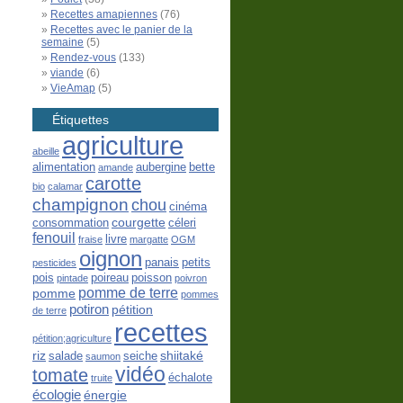
Recettes amapiennes
(76)
Recettes avec le panier de la
semaine
(5)
Rendez-vous
(133)
viande
(6)
VieAmap
(5)
Étiquettes
agriculture
abeille
alimentation
aubergine
bette
amande
carotte
bio
calamar
champignon
chou
cinéma
courgette
consommation
céleri
fenouil
livre
fraise
margatte
OGM
oignon
panais
petits
pesticides
pois
poireau
poisson
pintade
poivron
pomme de terre
pomme
pommes
potiron
pétition
de terre
recettes
pétition;agriculture
riz
shiitaké
salade
seiche
saumon
vidéo
tomate
échalote
truite
écologie
énergie