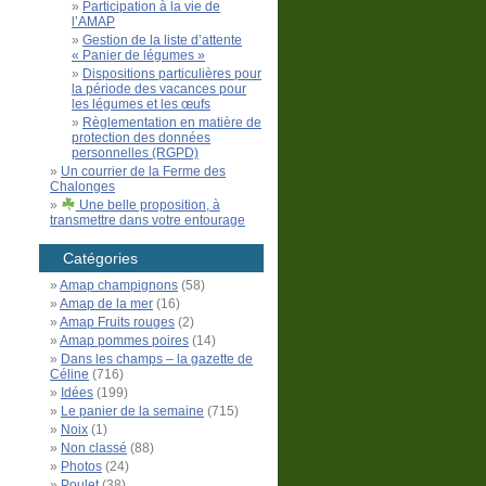
Participation à la vie de
l’AMAP
Gestion de la liste d’attente
« Panier de légumes »
Dispositions particulières pour
la période des vacances pour
les légumes et les œufs
Règlementation en matière de
protection des données
personnelles (RGPD)
Un courrier de la Ferme des
Chalonges
Une belle proposition, à
transmettre dans votre entourage
Catégories
Amap champignons
(58)
Amap de la mer
(16)
Amap Fruits rouges
(2)
Amap pommes poires
(14)
Dans les champs – la gazette de
Céline
(716)
Idées
(199)
Le panier de la semaine
(715)
Noix
(1)
Non classé
(88)
Photos
(24)
Poulet
(38)