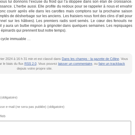
 nous lui donnons l’excuse du froid qui l’a stoppée dans son élan de croissance.
ssance. L’herbe aussi. Elle profite du redoux pour se rappeler à nous et envahir
onc courir après elle dans les carottes mais comptons sur la prochaine saison
ptés de désherbage sur les anciens. Les fraisiers nous font des clins d’œil pour
unnel sur les hâtives). Les premiers radis sont semés. Le cœur des fenouils ne
’il y aura un bulbe mignon à grignoter dans quelques semaines. Les repiquages
épinards qui prennent tout notre temps).
n cycle immuable …
vrier 2024 à 16 h 31 min et est classé dans
Dans les champs - la gazette de Céline
. Vous
 le biais du flux
RSS 2.0
. Vous pouvez
laisser un commentaire
, ou
faire un trackback
depuis votre propre site.
obligatoire)
se e-mail (ne sera pas publiée) (obligatoire)
 Web