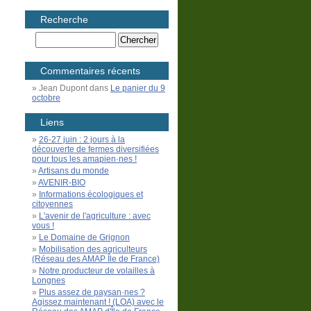
Recherche
Commentaires récents
Jean Dupont
dans
Le panier du 9
octobre
Liens
26-27 juin : 2 jours à la
découverte de fermes diversifiées
pour tous les amapien·nes !
Artisans du monde
AVENIR-BIO
Informations écologiques et
citoyennes
L'avenir de l'agriculture : avec
vous !
Le Domaine de Grignon
Mobilisation des agriculteurs
(Réseau des AMAP Île de France)
Notre producteur de volailles à
Longnes
Plus assez de paysan·nes ?
Agissez maintenant ! (LOA) avec le