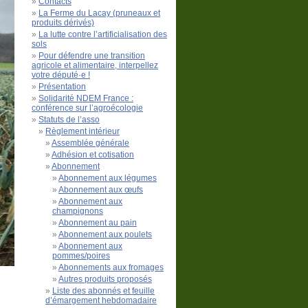
Contacts
La Ferme du Lacay (pruneaux et
produits dérivés)
La lutte contre l’artificialisation des
sols
Pour défendre une transition
agricole et alimentaire, interpellez
votre député·e !
Présentation
Solidarité NDEM France :
conférence sur l’agroécologie
Statuts de l’asso
Règlement intérieur
Assemblée générale
Adhésion et cotisation
Abonnement
Abonnement aux légumes
Abonnement aux œufs
Abonnement aux
champignons
Abonnement au pain
Abonnement aux poulets
Abonnement aux
pommes/poires
Abonnements aux fromages
Autres produits proposés
Liste des abonnés et feuille
d’émargement hebdomadaire